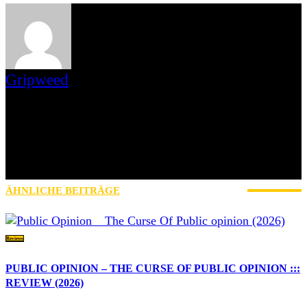
Gripweed
Gripweed ist Wikipedianer mit Leib und Seele und das, was man
gemeinhin als Musiknerd bezeichnet. Musikalisch ist er in vielen
Genres beheimatet, wobei er das Exotische und Unbekannte den
Stars und Sternchen vorzieht. Eine Weile bloggte er auch auf
blogspot.de und war Schreiberling des leider eingestellten
saarländischen Webzines Iamhavoc. nach dessen Einstellung
wechselte er mit Max zu AWAY FROM LIFE.
ÄHNLICHE BEITRÄGE
MEHR VOM AUTOR
Reviews
PUBLIC OPINION – THE CURSE OF PUBLIC OPINION :::
REVIEW (2026)