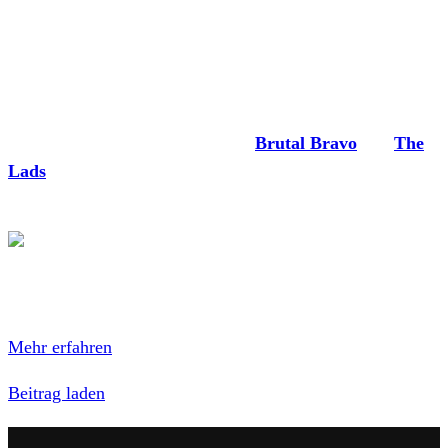
Split-Cover: Brutal Bravo
Bereits 2019 erschien über Contra Records eine Split-12“
von den beiden Freiburger Bands
Brutal Bravo
und
The
Lads
. Von The Lads war es das letzte Lebenszeichen, die
Band löste sich am 11. Januar 2020 auf.
Mit dem Laden des Inhalts akzeptierst du die
Datenschutzerklärung von Facebook.
Mehr erfahren
Beitrag laden