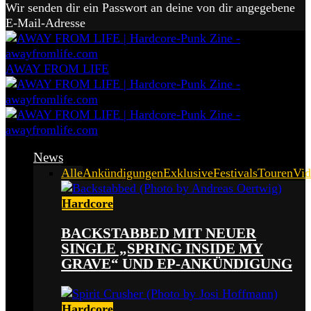
Wir senden dir ein Passwort an deine von dir angegebene
E-Mail-Adresse
AWAY FROM LIFE
News
Alle
Ankündigungen
Exklusive
Festivals
Touren
Vid
Hardcore
BACKSTABBED MIT NEUER
SINGLE „SPRING INSIDE MY
GRAVE“ UND EP-ANKÜNDIGUNG
Hardcore