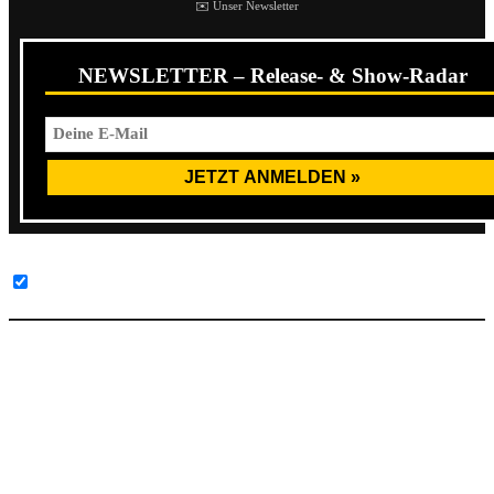
✉️ Unser Newsletter
NEWSLETTER – Release- & Show-Radar
Facebook-Inhalte immer entsperren
Split-Cover: The Lads
Daher fangen wir einfach mal mit der
Lads
-Seite an, die
ich nicht ganz so gelungen fand, wie die Split-Seite der