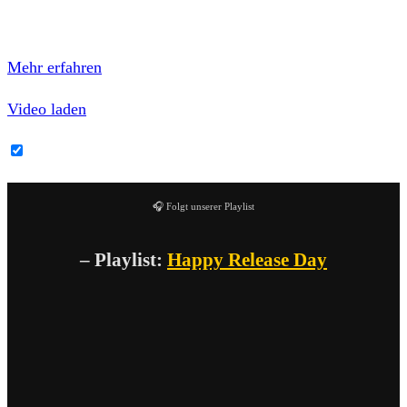
Mit dem Laden des Videos akzeptierst du die
Datenschutzerklärung von YouTube.
Mehr erfahren
Video laden
YouTube-Inhalte immer entsperren
🎧 Folgt unserer Playlist
– Playlist:
Happy Release Day