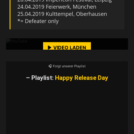
24.04.2019 Feierwerk, München
25.04.2019 Kulttempel, Oberhausen
*= Defeater only
Mit dem Laden des Videos akzeptierst du die
Datenschutzerklärung von YouTube.
Mehr erfahren
VIDEO LADEN
YouTube-Inhalte immer entsperren
🎧 Folgt unserer Playlist
– Playlist:
Happy Release Day