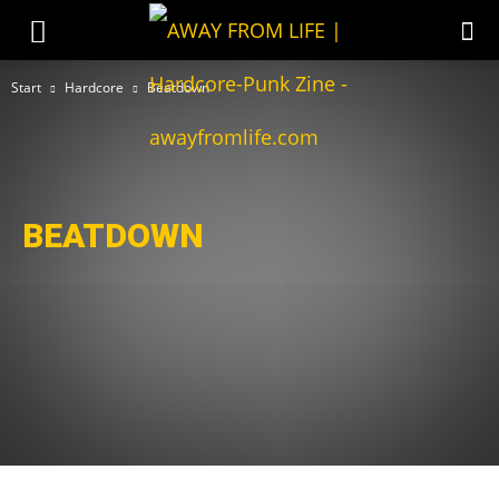
Start
Hardcore
Beatdown
BEATDOWN
Beatdown
Dark Hardcore
Grindcore
Melodic Hardcore
Metal Hardcore
New York Hardcore
Oldschool-Hardcore
Post-Hardcore
Powerviolence
Straight Edge
Youth Crew