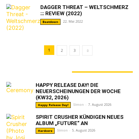
DAGGER THREAT – WELTSCHMERZ
::: REVIEW (2022)
22. Mai 2022
Beatdown
1
2
3
GERADE ANGESAGT
HAPPY RELEASE DAY! DIE
NEUERSCHEINUNGEN DER WOCHE
(KW32, 2026)
Simon
-
7. August 2026
Happy Release Day!
SPIRIT CRUSHER KÜNDIGEN NEUES
ALBUM „FUTURE“ AN
Simon
-
5. August 2026
Hardcore