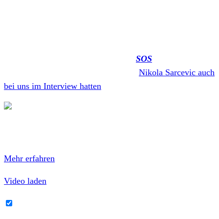
die Band den ein oder anderen Hit. Alben wie
Life On A
Plate
,
For Monkeys
oder
Pennybridge Pioneers
können
getrost als absolute Szeneklassiker angesehen werden.
Millencolin veröffentlichte 2019 mit
SOS
ihr bislang
letztes Album, zudem wir Frontmann
Nikola Sarcevic auch
bei uns im Interview hatten
.
Mit dem Laden des Videos akzeptierst du die
Datenschutzerklärung von YouTube.
Mehr erfahren
Video laden
YouTube-Inhalte immer entsperren