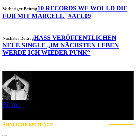
10 RECORDS WE WOULD DIE
Vorheriger Beitrag
FOR MIT MARCELL | #AFL09
HASS VERÖFFENTLICHEN
Nächster Beitrag
NEUE SINGLE „IM NÄCHSTEN LEBEN
WERDE ICH WIEDER PUNK“
Simon
» Thin Ice » Das Gelbe vom Oi! » Stäbruch Fest » Gimme Some
Action Shows
ÄHNLICHE BEITRÄGE
MEHR VOM AUTOR