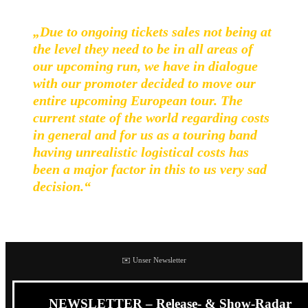
„Due to ongoing tickets sales not being at
the level they need to be in all areas of
our upcoming run, we have in dialogue
with our promoter decided to move our
entire upcoming European tour. The
current state of the world regarding costs
in general and for us as a touring band
having unrealistic logistical costs has
been a major factor in this to us very sad
decision.“
Die neuen Termine:
✉️ Unser Newsletter
NEWSLETTER – Release- & Show-Radar