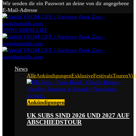
Wir senden dir ein Passwort an deine von dir angegebene
E-Mail-Adresse
AWAY FROM LIFE
News
Alle
Ankündigungen
Exklusive
Festivals
Touren
Vid
Ankündigungen
UK SUBS SIND 2026 UND 2027 AUF
ABSCHIEDSTOUR