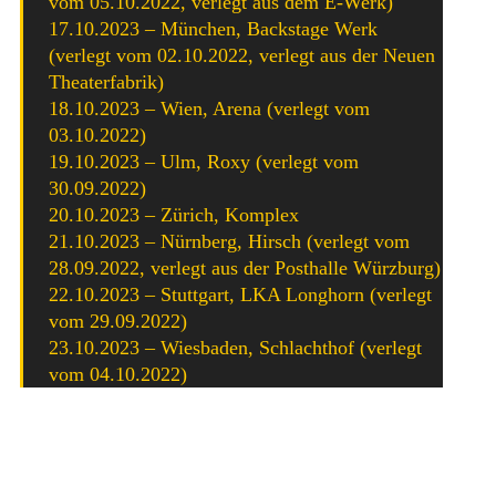
vom 05.10.2022, verlegt aus dem E-Werk)
17.10.2023 – München, Backstage Werk
(verlegt vom 02.10.2022, verlegt aus der Neuen
Theaterfabrik)
18.10.2023 – Wien, Arena (verlegt vom
03.10.2022)
19.10.2023 – Ulm, Roxy (verlegt vom
30.09.2022)
20.10.2023 – Zürich, Komplex
21.10.2023 – Nürnberg, Hirsch (verlegt vom
28.09.2022, verlegt aus der Posthalle Würzburg)
22.10.2023 – Stuttgart, LKA Longhorn (verlegt
vom 29.09.2022)
23.10.2023 – Wiesbaden, Schlachthof (verlegt
vom 04.10.2022)
Millencolin haben sich im Oktober 1992 im schwedischen
Örebro gegründet und sind auch drei Jahrzehnte später in
Originalbesetzung unterwegs. Über die Jahre bescherte uns