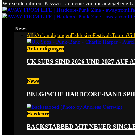
Wir senden dir ein Passwort an deine von dir angegebene E
News
Alle
Ankündigungen
Exklusive
Festivals
Touren
Vid
Ankündigungen
UK SUBS SIND 2026 UND 2027 AUF
News
BELGISCHE HARDCORE-BAND SPI
Hardcore
BACKSTABBED MIT NEUER SINGLE