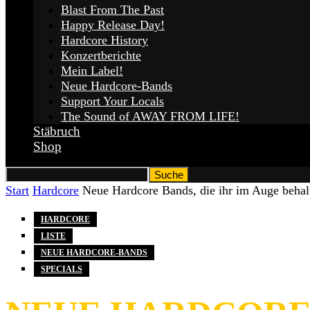
Blast From The Past
Happy Release Day!
Hardcore History
Konzertberichte
Mein Label!
Neue Hardcore-Bands
Support Your Locals
The Sound of AWAY FROM LIFE!
Stäbruch
Shop
Start
Hardcore
Neue Hardcore Bands, die ihr im Auge behalte
HARDCORE
LISTE
NEUE HARDCORE-BANDS
SPECIALS