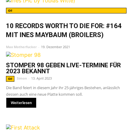
OI!
10 RECORDS WORTH TO DIE FOR: #164
MIT INES MAYBAUM (BROILERS)
Max Motherfucker
-
19. Dezember 2021
STOMPER 98 GEBEN LIVE-TERMINE FÜR
2023 BEKANNT
Simon
-
13. April 2023
Oi!
Die Band feiert in diesem Jahr ihr 25-jähriges Bestehen, anlässlich
dessen auch eine neue Platte kommen soll.
Weiterlesen