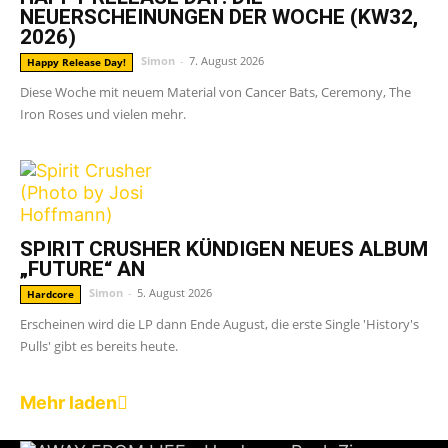
NEUERSCHEINUNGEN DER WOCHE (KW32,
2026)
Simon
-
7. August 2026
Happy Release Day!
Diese Woche mit neuem Material von Cancer Bats, Ceremony, The
Iron Roses und vielen mehr.
SPIRIT CRUSHER KÜNDIGEN NEUES ALBUM
„FUTURE“ AN
Simon
-
5. August 2026
Hardcore
Erscheinen wird die LP dann Ende August, die erste Single 'History's
Pulls' gibt es bereits heute.
Mehr laden