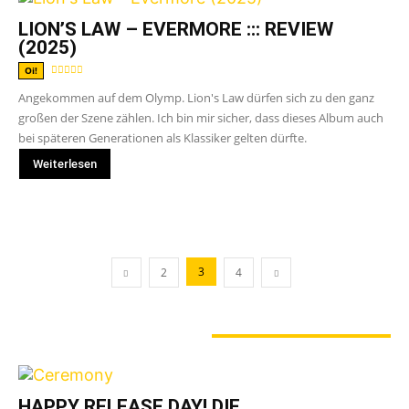
LION’S LAW – EVERMORE ::: REVIEW
(2025)
Oi!
Angekommen auf dem Olymp. Lion's Law dürfen sich zu den ganz
großen der Szene zählen. Ich bin mir sicher, dass dieses Album auch
bei späteren Generationen als Klassiker gelten dürfte.
Weiterlesen
3
2
4
GERADE ANGESAGT
HAPPY RELEASE DAY! DIE