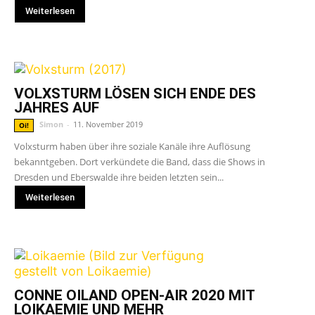
Weiterlesen
VOLXSTURM LÖSEN SICH ENDE DES
JAHRES AUF
Simon
-
11. November 2019
Oi!
Volxsturm haben über ihre soziale Kanäle ihre Auflösung
bekanntgeben. Dort verkündete die Band, dass die Shows in
Dresden und Eberswalde ihre beiden letzten sein...
Weiterlesen
CONNE OILAND OPEN-AIR 2020 MIT
LOIKAEMIE UND MEHR