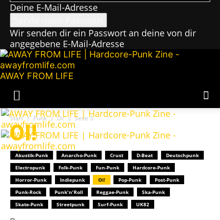
Deine E-Mail-Adresse
Wir senden dir ein Passwort an deine von dir
angegebene E-Mail-Adresse
AWAY FROM LIFE
Start
Punk
Oi!
Seite 3
OI!
Akustik-Punk
Anarcho-Punk
Crust
D-Beat
Deutschpunk
Electropunk
Folk-Punk
Fun-Punk
Hardcore-Punk
Horror-Punk
Indiepunk
Oi!
Pop-Punk
Post-Punk
Punk-Rock
Punk'n'Roll
Reggae-Punk
Ska-Punk
Skate-Punk
Streetpunk
Surf-Punk
UK82