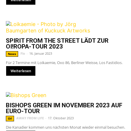
SPIRIT FROM THE STREET LÄDT ZUR
OI!ROPA-TOUR 2023
Flo
-
16. Januar 2023
News
Für 2 Termine mit Loikaemie, Oxo 86, Berliner Weisse, Los Fastidios.
Weiterlesen
BISHOPS GREEN IM NOVEMBER 2023 AUF
EURO-TOUR
AWAY FROM LIFE
-
17. Oktober 2023
Oi!
Die Kanadier kommen uns nächsten Monat wieder einmal besuchen.