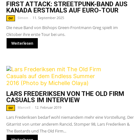
FIRST ATTACK: STREETPUNK-BAND AUS
KANADA ERSTMALS AUF EURO-TOUR
Simon
-
11. September 2025
Oi!
Die neue Band von Bishops Green-Frontmann Greg spielt im
Oktober ihre erste Tour bei uns.
Weiterlesen
LARS FREDERIKSEN VON THE OLD FIRM
CASUALS IM INTERVIEW
Marcell
-
12. Februar 2019
Oi!
Lars Frederiksen bedarf wohl niemandem mehr eine Vorstellung. Der
Gitarrist von unter anderem Rancid, Stomper 98, Lars Frederiken &
The Bastards und The Old Firm...
Weiterlesen