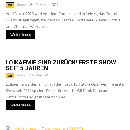
Simon
-
24. Dezember 2019
Oi!
Am 23. Mai 2020 wird vor dem Conne Island in Leipzig das Conne
Oiland ausgetragen, bei dem Loikaemie, Fontanelle, Piefke, Oironie
und Chemical Warfare...
Weiterlesen
LOIKAEMIE SIND ZURÜCK! ERSTE SHOW
SEIT 5 JAHREN
Simon
-
16. März 2019
Oi!
Loikaemie werden im Juli auf dem Back To Future Open-Air ihre erste
Show seit 2014 spielen. Die einflussreiche Oi!-Punk-Band aus
Ostdeutschland gründete sich 1994...
Weiterlesen