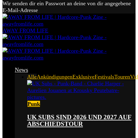
Wir senden dir ein Passwort an deine von dir angegebene
E-Mail-Adresse
AWAY FROM LIFE
News
Alle
Ankündigungen
Exklusive
Festivals
Touren
Vid
Punk
UK SUBS SIND 2026 UND 2027 AUF
ABSCHIEDSTOUR