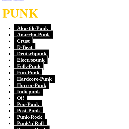
PUNK
Akustik-Punk
Anarcho-Punk
Crust
D-Beat
Deutschpunk
Electropunk
Folk-Punk
Fun-Punk
Hardcore-Punk
Horror-Punk
Indiepunk
Oi!
Pop-Punk
Post-Punk
Punk-Rock
Punk'n'Roll