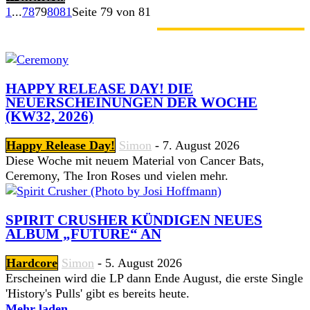
1
...
78
79
80
81
Seite 79 von 81
GERADE ANGESAGT
HAPPY RELEASE DAY! DIE
NEUERSCHEINUNGEN DER WOCHE
(KW32, 2026)
Happy Release Day!
Simon
-
7. August 2026
Diese Woche mit neuem Material von Cancer Bats,
Ceremony, The Iron Roses und vielen mehr.
SPIRIT CRUSHER KÜNDIGEN NEUES
ALBUM „FUTURE“ AN
Hardcore
Simon
-
5. August 2026
Erscheinen wird die LP dann Ende August, die erste Single
'History's Pulls' gibt es bereits heute.
Mehr laden