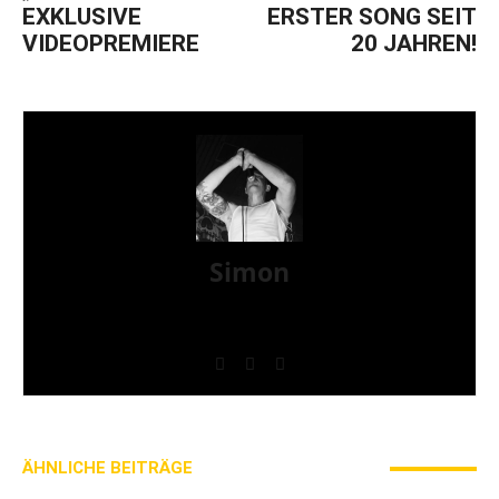
EXKLUSIVE
ERSTER SONG SEIT
VIDEOPREMIERE
20 JAHREN!
Simon
» Thin Ice » Das Gelbe vom Oi! » Stäbruch Fest »
Gimme Some Action Shows
ÄHNLICHE BEITRÄGE
MEHR VOM AUTOR