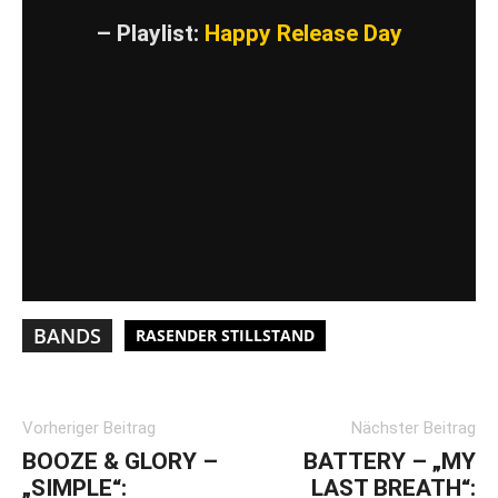
– Playlist:
Happy Release Day
VIDEO LADEN
YouTube-Inhalte immer entsperren
BANDS
RASENDER STILLSTAND
Vorheriger Beitrag
Nächster Beitrag
BOOZE & GLORY –
BATTERY – „MY
„SIMPLE“:
LAST BREATH“: