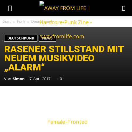
Start
Punk
Deutschpunk
DEUTSCHPUNK
NEWS
RASENER STILLSTAND MIT
NEUEM MUSIKVIDEO
„ALARM“
Von
Simon
-
7. April 2017
0
Die Dortmunder
Female-Fronted
Deutschpunk-
Band
Rasender Stillstand
hat ein neues Video