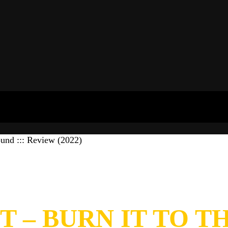
und ::: Review (2022)
– BURN IT TO TH