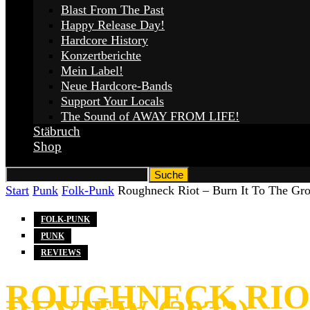
Blast From The Past
Happy Release Day!
Hardcore History
Konzertberichte
Mein Label!
Neue Hardcore-Bands
Support Your Locals
The Sound of AWAY FROM LIFE!
Stäbruch
Shop
Start
Punk
Folk-Punk
Roughneck Riot – Burn It To The Gro
FOLK-PUNK
PUNK
REVIEWS
ROUGHNECK RIOT 