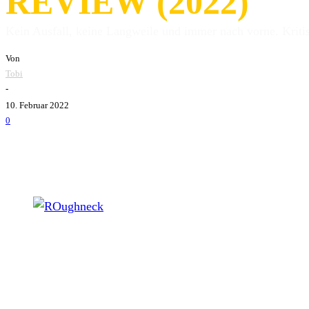
REVIEW (2022)
Kein Ausfall, keine Langweile und immer nach vorne. Kritis
Von
Tobi
-
10. Februar 2022
0
Roughneck Riot - Burn It To The Ground (Cover, 2022)
Das Erste, was ich gemacht habe, um diese Review zu schre
mir die Platte direkt auf dem Konzert gekauft habe und mir