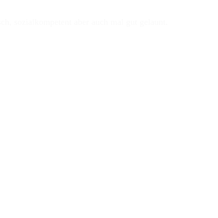
ch, sozialkompetent aber auch mal gut gelaunt.
iben war zu ergoogeln, wann der letzte Longplayer der Brit*
 Matty einen Penis aufs Cover geschmiert hat. Und siehe da, 