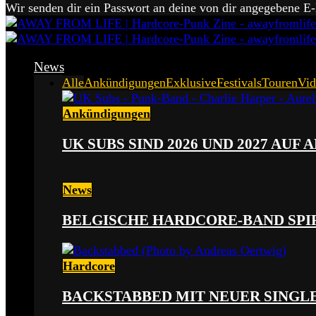
Wir senden dir ein Passwort an deine von dir angegebene E
News
Alle
Ankündigungen
Exklusive
Festivals
Touren
Vid
Ankündigungen
UK SUBS SIND 2026 UND 2027 AUF
News
BELGISCHE HARDCORE-BAND SPI
Hardcore
BACKSTABBED MIT NEUER SINGLE