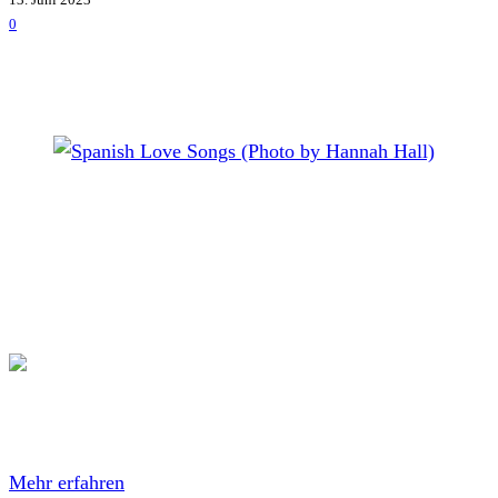
0
Spanish Love Songs (Photo by Hannah Hall)
Spanish Love Songs
haben mit
Clean-Up Crew
eine
zweite Single aus ihrem kommenden neuen Album
veröffentlicht. Das Video dazu gibt es hier:
Mit dem Laden des Videos akzeptierst du die
Datenschutzerklärung von YouTube.
Mehr erfahren