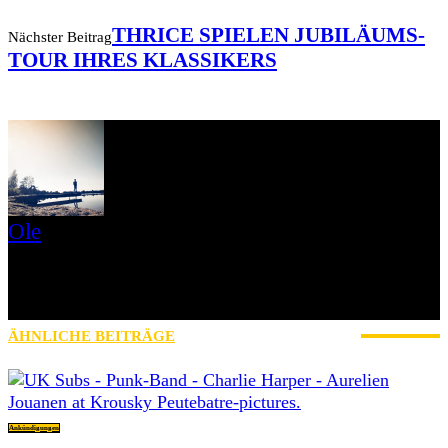
THRICE SPIELEN JUBILÄUMS-
Nächster Beitrag
TOUR IHRES KLASSIKERS
Ole
Mein Name ist Ole, Jahrgang 1979 und ich komme aus der Nähe
von Schweinfurt. Ich bin seit 2017 bei AWAY FROM LIFE und
zuständig für News, Reviews, Interviews, Konzertberichte und
betreue außerdem unseren Instagram-Account mit.
ÄHNLICHE BEITRÄGE
MEHR VOM AUTOR
Ankündigungen