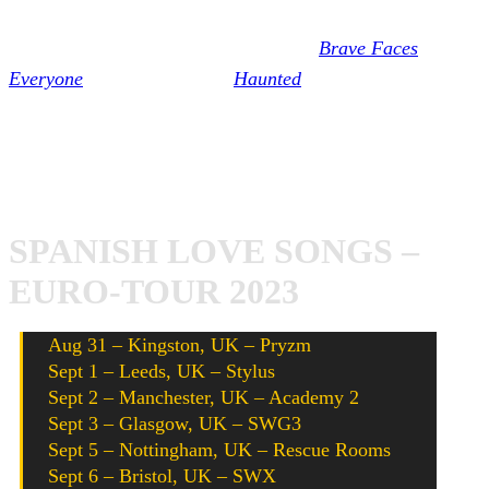
Mit Bekanntgabe des Nachfolgers von
Brave Faces
Everyone
(2020) gab es mit
Haunted
bereits eine erste
Hörprobe.
Mit neuer Platte im Gepäck geht es für Spanish Love
Songs dann auch auf Europa-Tour. Hier die Termine:
SPANISH LOVE SONGS –
EURO-TOUR 2023
Aug 31 – Kingston, UK – Pryzm
Sept 1 – Leeds, UK – Stylus
Sept 2 – Manchester, UK – Academy 2
Sept 3 – Glasgow, UK – SWG3
Sept 5 – Nottingham, UK – Rescue Rooms
Sept 6 – Bristol, UK – SWX