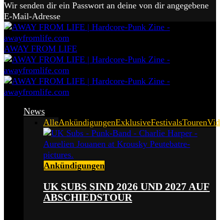
Wir senden dir ein Passwort an deine von dir angegebene
E-Mail-Adresse
AWAY FROM LIFE
News
Alle
Ankündigungen
Exklusive
Festivals
Touren
Vid
Ankündigungen
UK SUBS SIND 2026 UND 2027 AUF
ABSCHIEDSTOUR