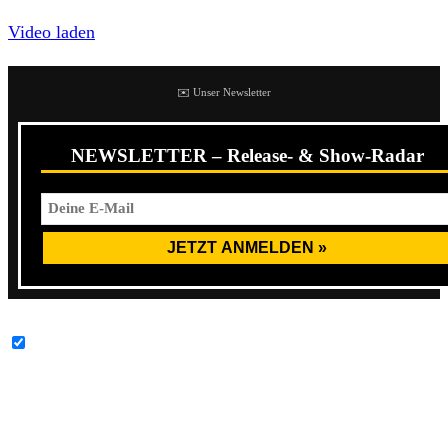
Video laden
✉️ Unser Newsletter
NEWSLETTER – Release- & Show-Radar
YouTube-Inhalte immer entsperren
Die Band hat für den 25. August 2023 ihr viertes
Studioalbum namens
No Joy
via
Pure Noise
Records
angekündigt.