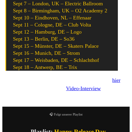
Sept 7 – London, UK – Electric Ballroom
Sept 8 – Birmingham, UK – O2 Academy 2
Sept 10 – Eindhoven, NL – Effenaar
Sept 11 – Cologne, DE – Club Volta
Sept 12 – Hamburg, DE – Logo
Sept 13 – Berlin, DE – So36
Sept 15 – Münster, DE – Skaters Palace
Sept 16 – Munich, DE – Strom
Sept 17 – Weisbaden, DE – Schlachthof
Sept 18 – Antwerp, BE – Trix
Unser HC-History mit Spanish Love Songs gibt es
hier
.
Bereits 2019 konnten wir ein
Video-Interview
mit der
Band aus Los Angeles führen.
🎧 Folgt unserer Playlist
– Playlist:
Happy Release Day