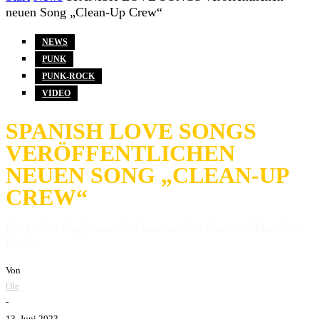
neuen Song „Clean-Up Crew“
NEWS
PUNK
PUNK-ROCK
VIDEO
SPANISH LOVE SONGS
VERÖFFENTLICHEN
NEUEN SONG „CLEAN-UP
CREW“
Die zweite Single aus dem kommenden vierten Album der
Band.
Von
Ole
-
13. Juni 2023