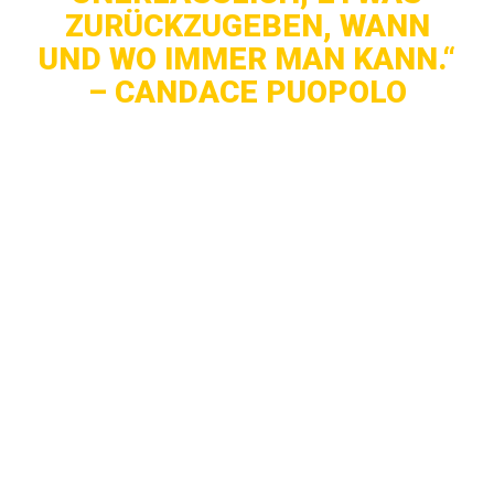
ZURÜCKZUGEBEN, WANN
UND WO IMMER MAN KANN.“
– CANDACE PUOPOLO
AFL: Nach der Veröffentlichung von
The
American Dream
sprach Präsident Obama über
den neuen amerikanischen Traum. Gibt es
davon noch etwas, jetzt, wo es einen
Präsidenten Donald Trump gibt?
CP
: Unser amerikanischer Traum hatte nichts
mit Obama zu tun. Der, auf den wir uns
beziehen, ist der, der uns am Herzen liegt.
Deinen eigenen Weg gehen, deine eigenen
Mit dem Laden des Videos akzeptierst du die
Träume erschaffen.
Datenschutzerklärung von YouTube.
Mehr erfahren