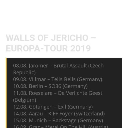
CP:
Vielen Dank für deine Zeit und euren
Support.
WALLS OF JERICHO –
EUROPA-TOUR 2019
08.08. Jaromer – Brutal Assault (Czech
Republic)
09.08. Villmar – Tells Bells (Germany)
10.08. Berlin – SO36 (Germany)
11.08. Roeselare – De Verlichte Geest
(Belgium)
12.08. Göttingen – Exil (Germany)
14.08. Aarau – KiFF Foyer (Switzerland)
15.08. Munich – Backstage (Germany)
16.08. Graz – Metal On The Hill (Austria)