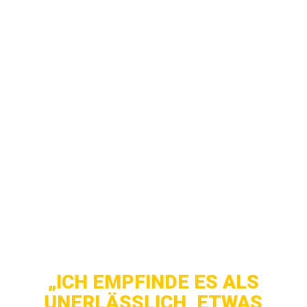
Unterschied, ob du vor der Hardcore-Szene
oder vor Metal Heads auftrittst?
CP:
Das ist mir ziemlich egal, das einzige was
zählt ist, das wir vor gleichgesinnten Menschen
spielen, die sich für uns interessieren.
AFL: Welches Album befindet sich gerade in
deinem CD-Player / Plattenspieler?
CP:
Im Moment ist Generation X auf meinem
Plattenteller und bei Spotify Deer Tick, im
Fitnessstudio ist es Deicide.
„ICH EMPFINDE ES ALS
UNERLÄSSLICH, ETWAS