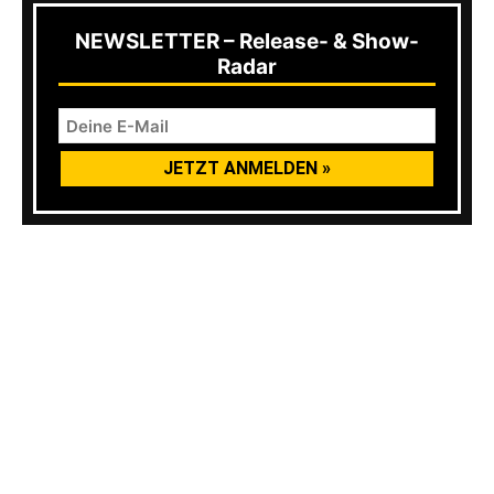
NEWSLETTER – Release- & Show-
Radar
AFL: Wie sieht es mit eurer
Freizeitbeschäftigung aus, wenn ihr auf Tour
seid?
CP:
Das meiste, das wir tun, hat mit essen zu
tun. Normalerweise versuche ich, ein
Fitnessstudio zu finden. Aaron tätowiert
manchmal. Wir versuchen normalerweise auch,