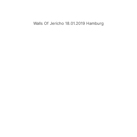
turbulent.
Walls Of Jericho 18.01.2019 Hamburg
AFL: Woher hast du die Inspiration für die
Texte?
CP:
Was auch immer unser Leben inspiriert,
inspiriert unsere Texte. Wir sprechen über reale
Probleme und Erfahrungen. Was auch immer
uns gerade beschäftigt.
AFL: Wie entsteht ein WOJ Song? Folgt es
immer dem gleichen Prozessablauf?
CP:
Es ist nicht immer genau gleich, aber