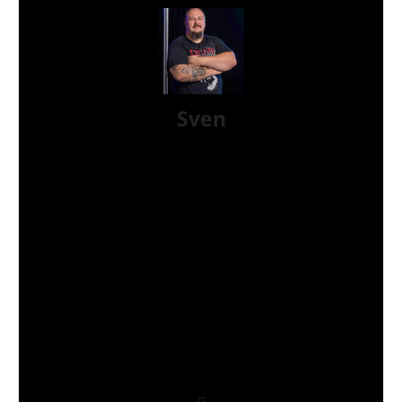
Sven
Moin! Ich bin Sven aus der Nähe von Hamburg,
72er Jahrgang und seit über 20 Jahren glücklich
verheiratet. Ich bin seit Sommer 2018 bei AWAY
FROM LIFE und mache hauptsächlich Konzertfotos,
Reviews und Interviews. Wenn ich nicht meinem
„normalen“ Job nachgehe oder für AWAY FROM
LIFE schreibe, könnt ihr mich entweder im Stadion
beim FC. St. Pauli, auf Konzerten, beim
Fotografieren oder beim Sport treffen. Bei
letzterem schlägt mein Herz für‘s Boxen und
Kraftsport. Ich liebe NYHC, bin aber auch für viele
andere Genre offen, die zu unserer Szene gehören
oder zumindest daran angrenzen. Meine All-Time
Lieblingsbands sind Sick Of It All, Misfits, Ramones,
Agnostic Front, und Slipknot. Hardcore lives!