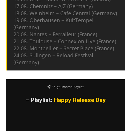
17.08. Chemnitz – AJZ (Germany)
18.08. Weinheim – Cafe Central (Germany)
19.08. Oberhausen – KultTempel
(Germany)
20.08. Nantes – Ferraileur (France)
21.08. Toulouse – Connexion Live (France)
22.08. Montpellier – Secret Place (France)
24.08. Sulingen – Reload Festival
(Germany)
🎧 Folgt unserer Playlist
– Playlist:
Happy Release Day