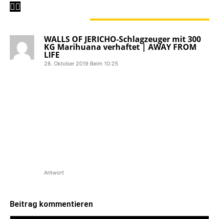
1 KOMMENTAR
WALLS OF JERICHO-Schlagzeuger mit 300
KG Marihuana verhaftet | AWAY FROM
LIFE
28. Oktober 2019 Beim 10:25
[…] Dustin war früher auch als
Schlazeuger von Bury Your Dead und
Premonitions Of War aktiv. Mit Walls Of
Jericho veröffentlichte er 2016 das
bislang letzte Album No One Can Save
You From Yourself über Napalm
Records. Unser Interview mit Walls Of
Jericho-Frontfrau Candace findet ihr
hier. […]
Antwort
Beitrag kommentieren