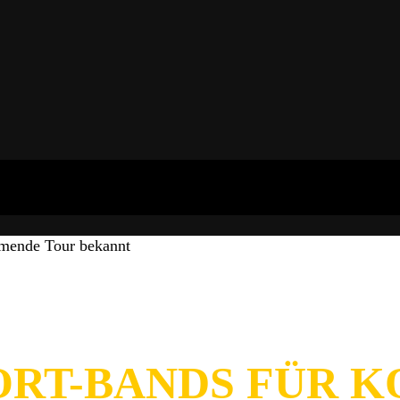
mende Tour bekannt
PORT-BANDS FÜR 