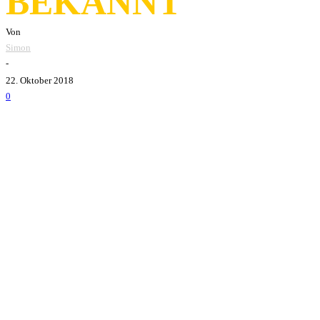
BEKANNT
Von
Simon
-
22. Oktober 2018
0
Nicht mehr lange, dann geht es für
WIZO
auf ihre
Schönhei
die Support-Bands der Tour bekanntgegeben, die diese noch 
So gesellen sich unter anderen
De Heideroosjes
für einige 
Turbobier
,
Kurz Baker Combo
,
ZAKK
,
Radkey
und
Gr
Die Band veröffentlichte 2016 mit
DER
ihr letztes Studioa
spielen WIZO auch auf einigen Festivals. Tickets bekommt i