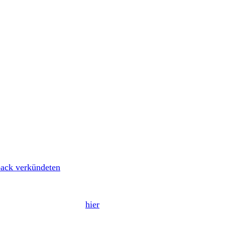
punk-Legende nicht so schon groß genug, haben WIZO nun
ack verkündeten
. Weiterhin bekanntgegeben wurden
r am Ende des Beitrags.
r Review könnt ihr euch
hier
nochmal durchlesen. Derzeit