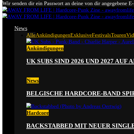
Wir senden dir ein Passwort an deine von dir angegebene E
News
Alle
Ankündigungen
Exklusive
Festivals
Touren
Vid
Ankündigungen
UK SUBS SIND 2026 UND 2027 AUF
News
BELGISCHE HARDCORE-BAND SPI
Hardcore
BACKSTABBED MIT NEUER SINGLE