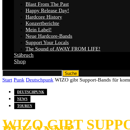
Blast From The Past
Happy Release Day!
Hardcore History
Konzertberichte
Mein Label!
Neue Hardcore-Bands
Support Your Locals
The Sound of AWAY FROM LIFE!
Stäbruch
Shop
Start
Punk
Deutschpunk
WIZO gibt Support-Bands für kom
DEUTSCHPUNK
NEWS
TOUREN
WIZO GIBT SUP