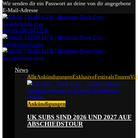
Wir senden dir ein Passwort an deine von dir angegebene
E-Mail-Adresse
AWAY FROM LIFE
News
Alle
Ankündigungen
Exklusive
Festivals
Touren
Vid
Ankündigungen
UK SUBS SIND 2026 UND 2027 AUF
ABSCHIEDSTOUR