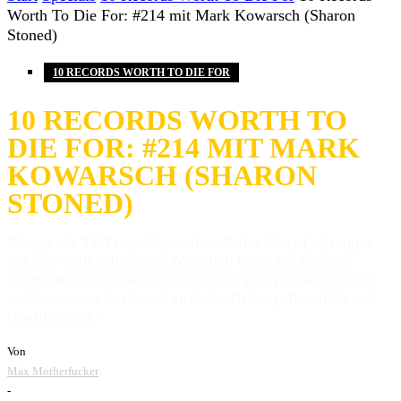
Worth To Die For: #214 mit Mark Kowarsch (Sharon
Stoned)
10 RECORDS WORTH TO DIE FOR
10 RECORDS WORTH TO
DIE FOR: #214 MIT MARK
KOWARSCH (SHARON
STONED)
"Songs wie TV Party, Depression, Police Story [...] zeigten
mir eine Welt neben New Wave und Glam Rock, denn
'Damaged' ist in jeder Hinsicht ein in sich schlüssiges und
vollkommenes Kraftwerk aus Wut, Haltung, Brutalität und
Gradlinigkeit."
Von
Max Motherfucker
-