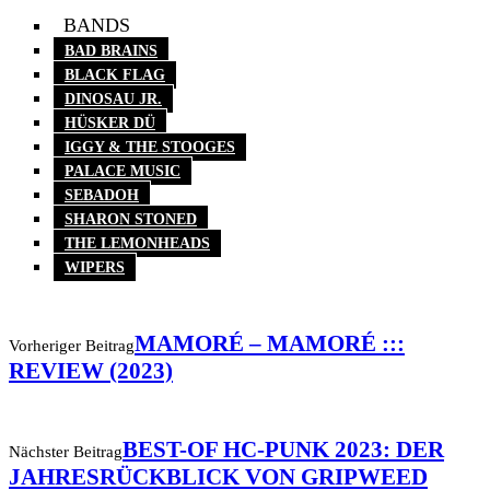
BANDS
BAD BRAINS
BLACK FLAG
DINOSAU JR.
HÜSKER DÜ
IGGY & THE STOOGES
PALACE MUSIC
SEBADOH
SHARON STONED
THE LEMONHEADS
WIPERS
MAMORÉ – MAMORÉ :::
Vorheriger Beitrag
REVIEW (2023)
BEST-OF HC-PUNK 2023: DER
Nächster Beitrag
JAHRESRÜCKBLICK VON GRIPWEED