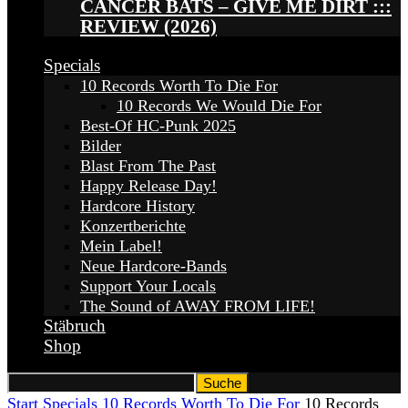
CANCER BATS – GIVE ME DIRT :::
REVIEW (2026)
Specials
10 Records Worth To Die For
10 Records We Would Die For
Best-Of HC-Punk 2025
Bilder
Blast From The Past
Happy Release Day!
Hardcore History
Konzertberichte
Mein Label!
Neue Hardcore-Bands
Support Your Locals
The Sound of AWAY FROM LIFE!
Stäbruch
Shop
Start
Specials
10 Records Worth To Die For
10 Records