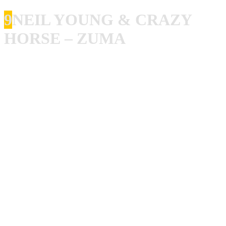
9
NEIL YOUNG & CRAZY
HORSE – ZUMA
Zu viele Noten gehören verboten sagte einmal Helge
Schneider, und da hat er Recht! Das ist auch einer der
Gründe, warum Crazy Horse meine absolute
Lieblingsband, oder sagen wir lieber meine Lieblings-
Begleitband ist. Meine Meinung ist, und das sage ich als
Schlagzeuger, ein Drummer, ein Bassist und ein
Rhythmus-Gitarrist sollten keine Faxen wie überflüssige
Wirbel, Bassläufe oder Solos spielen, sondern nur ihren
verdammten Job machen, in einer Rock’n’Roll-Band ist
kein Platz für Profilneurosen oder Napoleon-Komplexe!
Und wenn deine Band nicht Primus heißt. hör auf zu
versuchen, dich in den Vordergrund zu drängen! Es ist