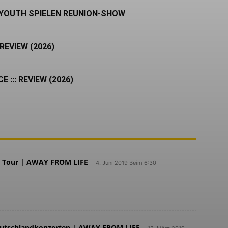
 YOUTH SPIELEN REUNION-SHOW
REVIEW (2026)
 ::: REVIEW (2026)
t Tour | AWAY FROM LIFE
4. Juni 2019 Beim 6:30
tuelle Album von Code Orange erschien,
he Hurt Will Go On eine […]
eutschlandkonzerten | AWAY FROM LIFE