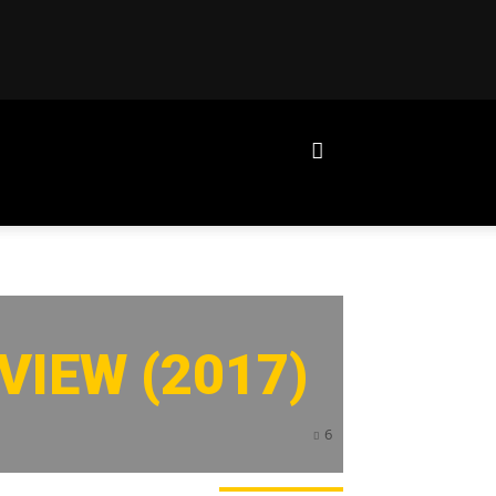
VIEW (2017)
6
ERADE ANGESAGT