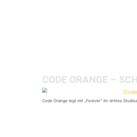
A
m Freitag den 13. Januar 2
Veröffentlichung ihres Er
Output „
Forever
“ auf Roa
mit der Band zuvor nie wirklich war
dass
Code Orange
musikalisch neue
CODE ORANGE – SC
Code Orange legt mit „Forever“ ihr drittes Studio
Hardcore, Grind, Stoner, Sludge, Me
Orange (ehemalig Code Orange Kids
beiden Alben auf Deathwish Records 