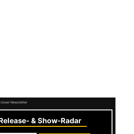
unner Records
, um ihre Musik einem noch
n. Bei einem solchen Wechsel stellt sich
sogenannten „Sellout“. Um die Frage gleich
ever“ definitiv nicht! Code Orange kann ja
net werden, aber „Mainstream“ ist das Ganze
f jeden Fall seinen Vorgänger „I Am King“ ein.
iffs, messerscharfe Tempowechsel,
ie Genre-Synthese aus Hardcore, Metal und
de Orange eben.
 Unser Newsletter
elease- & Show-Radar