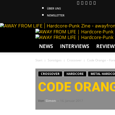
ÜBER UNS
NEWSLETTER
NEWS
INTERVIEWS
REVIEW
Start
Sonstiges
Crossover
Code Orange – Forev
CROSSOVER
HARDCORE
METAL HARDCO
CODE ORANGE
Von
Simon
-
16. Januar 2017