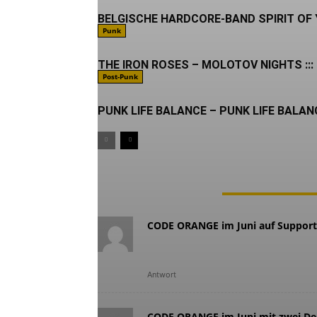
BELGISCHE HARDCORE-BAND SPIRIT OF
Punk
THE IRON ROSES – MOLOTOV NIGHTS ::: 
Post-Punk
PUNK LIFE BALANCE – PUNK LIFE BALANCE
6 KOMMENTARE
CODE ORANGE im Juni auf Suppor
[…] 2017 mit Forever das ak
wurde im letzten Jahr mit T
Antwort
CODE ORANGE im Juni mit zwei D