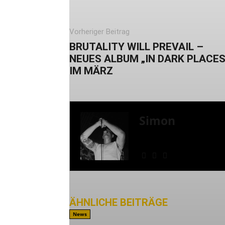
Vorheriger Beitrag
BRUTALITY WILL PREVAIL –
NEUES ALBUM „IN DARK PLACES
IM MÄRZ
Simon
» Thin Ice » Das Gelbe 
Shows
ÄHNLICHE BEITRÄGE
MEHR VO
News