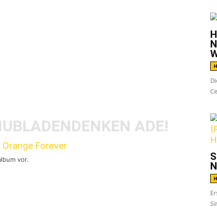
H
017 erschien drei Jahre nach
N
W
folgalbums „I Am King“ der neue Code Orange
H
drunner Records. Zugegebenermaßen bin ich
Di
m geworden, auch wenn unbestreitbar ist,
Ce
 Wege beschreiten wollen.
HUBLADENDENKEN ADE!
S
album vor.
N
tal. Irgendwo dazwischen findet sich Code
H
) wieder. Nachdem die Band noch die ersten
Er
Si
veröffentlichte, ging es für Code Orange