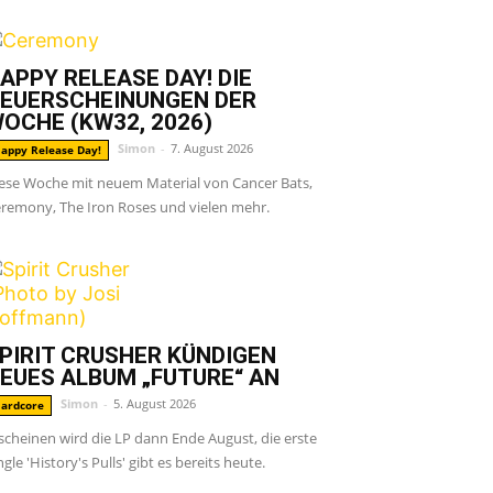
APPY RELEASE DAY! DIE
EUERSCHEINUNGEN DER
OCHE (KW32, 2026)
Simon
-
7. August 2026
appy Release Day!
ese Woche mit neuem Material von Cancer Bats,
remony, The Iron Roses und vielen mehr.
PIRIT CRUSHER KÜNDIGEN
EUES ALBUM „FUTURE“ AN
Simon
-
5. August 2026
ardcore
scheinen wird die LP dann Ende August, die erste
ngle 'History's Pulls' gibt es bereits heute.