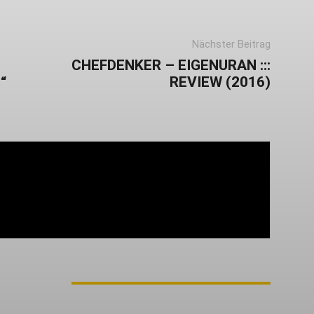
Nächster Beitrag
CHEFDENKER – EIGENURAN :::
“
REVIEW (2016)
vom Oi! » Stäbruch Fest » Gimme Some Action
M AUTOR