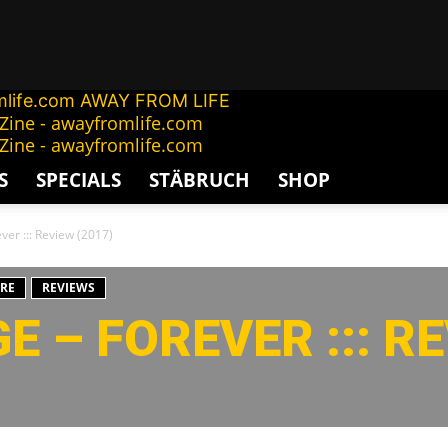
AWAY FROM LIFE
S
SPECIALS
STÄBRUCH
SHOP
er ::: Review (2017)
RE
REVIEWS
 – FOREVER ::: RE
G