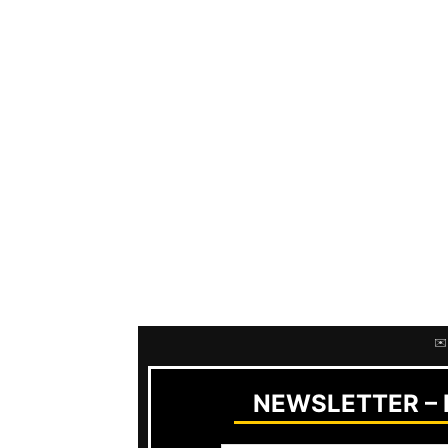
nun auf das Mainstream Label
Roadr
größeren Publikum zugängig zu mache
natürlich immer die Frage nach dem 
zu beantworten: Den gibt es auf „For
genre-mäßig wirklich vieles zugeord
nicht!
Musikalisch ordnet sich „Forever“ au
Es gibt wieder haufenweise harte R
unstrukturiertes Songwriting und d
Sludge. Schubladendenken ade – Co
✉️
NEWSLETTER – R