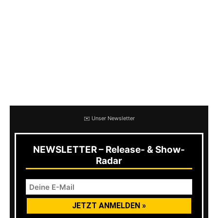
Sondaschule
,
Radio Havanna
,
Planlos
oder
auch
Pöbel & Gesocks
freuen.
Zusätzlich haben sich auch ein paar bekannte
Gesichter aus Funk und Fernsehen wie Ingo
Schmoll oder Mola Adebisi auf Teilnehmerliste
geschmuggelt.
✉️ Unser Newsletter
NEWSLETTER – Release- & Show-
Radar