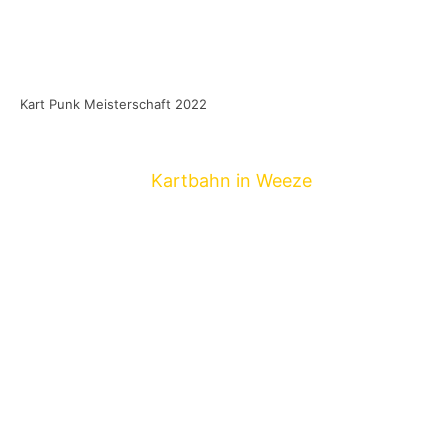
Kart Punk Meisterschaft 2022
Am kommenden Samstag, den 23. April 2022,
wird es auf der
Kartbahn in Weeze
heiß
hergehen, denn dort findet ab 11:00 die 1.
deutsche Meisterschaft im Kart-Punk-Fahren
statt (Einlass 10:30).
Und wie der Name es schon verspricht, werden
einige bekannte Gesichter mit von der Partie
sein. So darf man sich neben Alex Schwers
(
Slime
) auch auf Mitglieder und ehemalige
Mitglieder von Bands wie
Betontod
,
Broilers
,