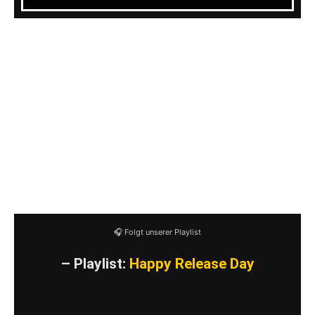
Für die musikalische Untermalung des Events
sorgen
Heiter bis Wolkig
,
Zwakkelmann
,
Überflüssig
und
Der
Butterwegge
.
Der Eintritt kostet 20€ an der Tageskasse und
im Vorverkauf 18€. Dieser geht noch bis
Donnerstag. Dann einfach eine Mail an team-
ole@gmx.de und fertig ist der Lack.
🎧 Folgt unserer Playlist
– Playlist:
Happy Release Day