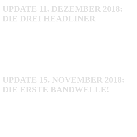
UPDATE 11. DEZEMBER 2018:
DIE DREI HEADLINER
Das With Full Force hat soeben sein Headliner-
Announcement bekanntgegeben. So werden die drei
Festival-Tage
Parkway Drive
,
Arch Enemy
und
Limp
Bizkit
headlinen.
UPDATE 15. NOVEMBER 2018:
DIE ERSTE BANDWELLE!
Das
With
Full Force bleibt sich treu! So wurden unter
anderem
Flogging Molly
,
Ignite
,
Malevolence
,
Massendefekt
,
Municipal Waste
,
Power Trip
,
Sick Of It
All
,
Sondaschule
,
Terror
und
Turnstile
bestätigt. Stark!