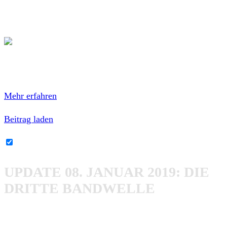
Landmvrks, The Ocean und While She Sleeps neu
bestätigt.
Mit dem Laden des Inhalts akzeptierst du die
Datenschutzerklärung von Facebook.
Mehr erfahren
Beitrag laden
Facebook-Inhalte immer entsperren
UPDATE 08. JANUAR 2019: DIE
DRITTE BANDWELLE
Nachdem es doch recht ordentlich los ging, dürfte die