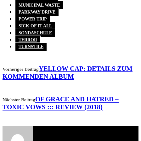
MUNICIPAL WASTE
PARKWAY DRIVE
POWER TRIP
SICK OF IT ALL
SONDASCHULE
TERROR
TURNSTILE
YELLOW CAP: DETAILS ZUM
Vorheriger Beitrag
KOMMENDEN ALBUM
OF GRACE AND HATRED –
Nächster Beitrag
TOXIC VOWS ::: REVIEW (2018)