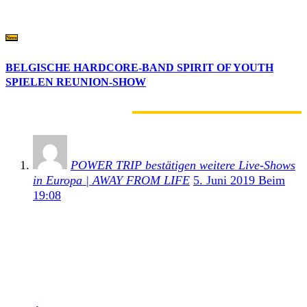
News
BELGISCHE HARDCORE-BAND SPIRIT OF YOUTH
SPIELEN REUNION-SHOW
6 KOMMENTARE
POWER TRIP bestätigen weitere Live-Shows
in Europa | AWAY FROM LIFE
5. Juni 2019 Beim
19:08
[…] auf dem Programm. Darüber hinaus wurde
Power Trip bereits vor längerer Zeit schon für das
Full Force Festival in Ferropolis bestätigt. Am 19.
Juni steht auch eine Show in Hamburg an, bei der
Power Trip […]