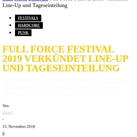
Line-Up und Tageseinteilung
FESTIVALS
HARDCORE
PUNK
FULL FORCE FESTIVAL
2019 VERKÜNDET LINE-UP
UND TAGESEINTEILUNG
Alle Informationen zum Full Force Festival 2019, das vom
28. bis 30. Juni 2019 in Ferropolis bei Gräfenhainichen
stattfindet.
Von
Günni
-
15. November 2018
6