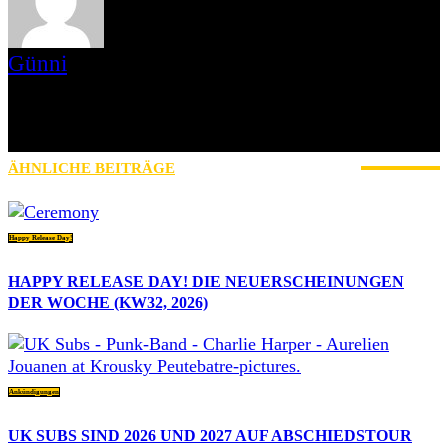
Günni
Ich bin Günni, seit Mai 2017 bei AWAY FROM LIFE am Start und
schreibe Reviews und mache Videointerviews. Hobbies habe ich
nicht, ich mache einfach. Ich mag Musik, Genre ist ein Quälbegriff,
aber notwendig.
ÄHNLICHE BEITRÄGE
MEHR VOM AUTOR
Happy Release Day!
HAPPY RELEASE DAY! DIE NEUERSCHEINUNGEN
DER WOCHE (KW32, 2026)
Ankündigungen
UK SUBS SIND 2026 UND 2027 AUF ABSCHIEDSTOUR