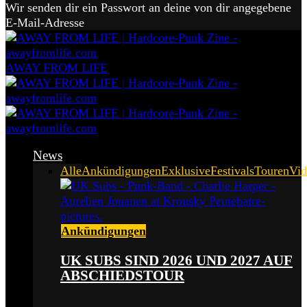
Wir senden dir ein Passwort an deine von dir angegebene
E-Mail-Adresse
AWAY FROM LIFE
News
Alle
Ankündigungen
Exklusive
Festivals
Touren
Vid
Ankündigungen
UK SUBS SIND 2026 UND 2027 AUF
ABSCHIEDSTOUR