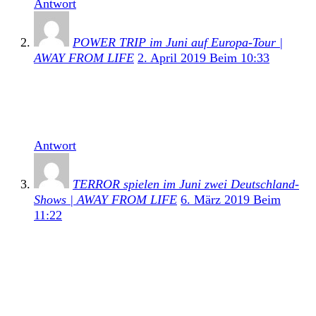
Antwort
POWER TRIP im Juni auf Europa-Tour |
AWAY FROM LIFE
2. April 2019 Beim 10:33
[…] auf dem Programm. Darüberhinaus wurde Power
Trip bereits vor längerer Zeit schon für das Full Force
Festival in Ferropolis […]
Antwort
TERROR spielen im Juni zwei Deutschland-
Shows | AWAY FROM LIFE
6. März 2019 Beim
11:22
[…] Termine nach Europa kommen, bei der auch
zwei Deutschland-Termine auf dem Plan
stehen. Neben dem Full Force Festival steht auf
dieser mit der Essigfabrik in Köln auch eine Club-
Shows in Deutschland auf dem […]