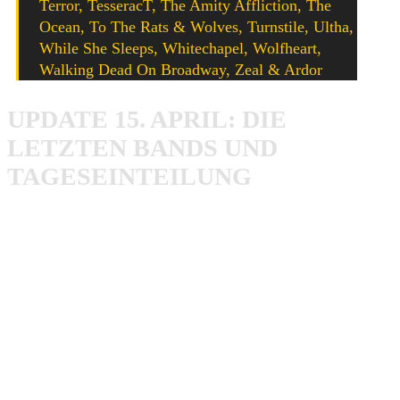
Terror, TesseracT, The Amity Affliction, The
Ocean, To The Rats & Wolves, Turnstile, Ultha,
While She Sleeps, Whitechapel, Wolfheart,
Walking Dead On Broadway, Zeal & Ardor
UPDATE 15. APRIL: DIE
LETZTEN BANDS UND
TAGESEINTEILUNG
Full Force 2019 Tageseinteilung
Napalm Death, Gutalax, Crowbar, Perturbator, Smoke
Blow und Drug Church werden das Line-Up für das Full
Force Festival 2019 komplettieren. Anfang März wurden
bereits Amenra, To The Rats and Wolves und Ultha für das