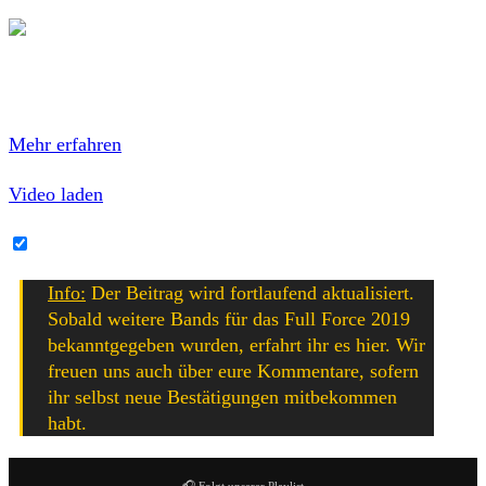
Mit dem Laden des Videos akzeptierst du die
Datenschutzerklärung von YouTube.
Mehr erfahren
Video laden
YouTube-Inhalte immer entsperren
Info:
Der Beitrag wird fortlaufend aktualisiert.
Sobald weitere Bands für das Full Force 2019
bekanntgegeben wurden, erfahrt ihr es hier. Wir
freuen uns auch über eure Kommentare, sofern
ihr selbst neue Bestätigungen mitbekommen
habt.
🎧 Folgt unserer Playlist