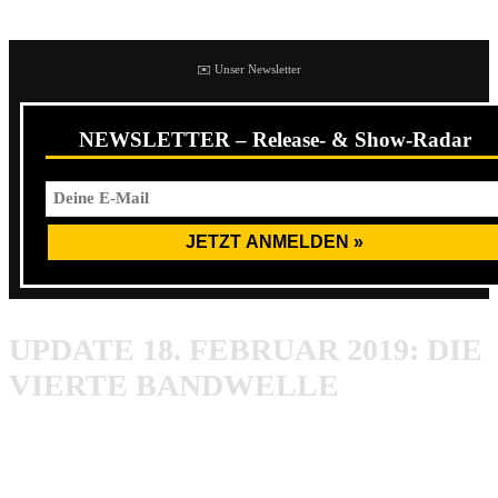
Festival bestätigt.
✉️ Unser Newsletter
NEWSLETTER – Release- & Show-Radar
UPDATE 18. FEBRUAR 2019: DIE
VIERTE BANDWELLE
Das Full Force hat die nächsten sieben Bands für uns. So
wurden Any Given Day, Beartooth, Billybio, Harms Way,