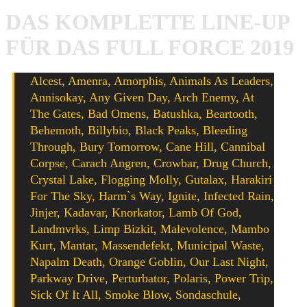
DAS KOMPLETTE LINE-UP
FÜR DAS FULL FORCE 2019
Alcest, Amenra, Amorphis, Animals As Leaders,
Annisokay, Any Given Day, Arch Enemy, At
The Gates, Bad Omens, Batushka, Beartooth,
Behemoth, Billybio, Black Peaks, Bleeding
Through, Bury Tomorrow, Cane Hill, Cannibal
Corpse, Carach Angren, Crowbar, Drug Church,
Crystal Lake, Flogging Molly, Gutalax, Harakiri
For The Sky, Harm`s Way, Ignite, Infected Rain,
Jinjer, Kadavar, Knorkator, Lamb Of God,
Landmvrks, Limp Bizkit, Malevolence, Mambo
Kurt, Mantar, Massendefekt, Municipal Waste,
Napalm Death, Orange Goblin, Our Last Night,
Parkway Drive, Perturbator, Polaris, Power Trip,
Sick Of It All, Smoke Blow, Sondaschule,