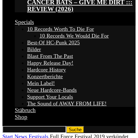
CANCER BATS – GIVE ME DIRT :::
REVIEW (2026)
Specials
10 Records Worth To Die For
10 Records We Would Die For
Best-Of HC-Punk 2025
Bilder
Blast From The Past
Happy Release Day!
Hardcore History
Konzertberichte
Mein Label!
Neue Hardcore-Bands
Support Your Locals
The Sound of AWAY FROM LIFE!
Stäbruch
Shop
Start
News
Festivals
Full Force Festival 2019 verkündet