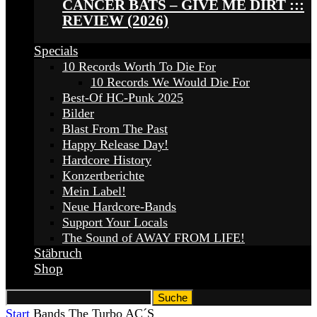
CANCER BATS – GIVE ME DIRT :::
REVIEW (2026)
Specials
10 Records Worth To Die For
10 Records We Would Die For
Best-Of HC-Punk 2025
Bilder
Blast From The Past
Happy Release Day!
Hardcore History
Konzertberichte
Mein Label!
Neue Hardcore-Bands
Support Your Locals
The Sound of AWAY FROM LIFE!
Stäbruch
Shop
Start
Bands
The Turbo AC´S