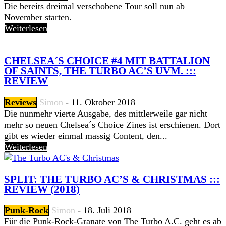
Die bereits dreimal verschobene Tour soll nun ab
November starten.
Weiterlesen
CHELSEA´S CHOICE #4 MIT BATTALION
OF SAINTS, THE TURBO AC’S UVM. :::
REVIEW
Reviews
Simon
-
11. Oktober 2018
Die nunmehr vierte Ausgabe, des mittlerweile gar nicht
mehr so neuen Chelsea´s Choice Zines ist erschienen. Dort
gibt es wieder einmal massig Content, den...
Weiterlesen
SPLIT: THE TURBO AC’S & CHRISTMAS :::
REVIEW (2018)
Punk-Rock
Simon
-
18. Juli 2018
Für die Punk-Rock-Granate von The Turbo A​.​C​. geht es ab