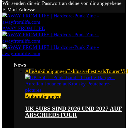
Wir senden dir ein Passwort an deine von dir angegebene
E-Mail-Adresse
AWAY FROM LIFE
News
Alle
Ankündigungen
Exklusive
Festivals
Touren
Vid
Ankündigungen
UK SUBS SIND 2026 UND 2027 AUF
ABSCHIEDSTOUR