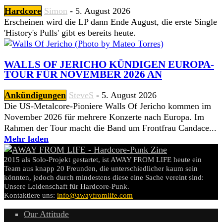
Hardcore
Simon
-
5. August 2026
Erscheinen wird die LP dann Ende August, die erste Single
'History's Pulls' gibt es bereits heute.
WALLS OF JERICHO KÜNDIGEN EUROPA-
TOUR FÜR NOVEMBER 2026 AN
Ankündigungen
SteveS
-
5. August 2026
Die US-Metalcore-Pioniere Walls Of Jericho kommen im
November 2026 für mehrere Konzerte nach Europa. Im
Rahmen der Tour macht die Band um Frontfrau Candace...
Mehr laden
2015 als Solo-Projekt gestartet, ist AWAY FROM LIFE heute ein
Team aus knapp 20 Freunden, die unterschiedlicher kaum sein
könnten, jedoch durch mindestens diese eine Sache vereint sind:
Unsere Leidenschaft für Hardcore-Punk.
Kontaktiere uns:
info@awayfromlife.com
Our Attitude