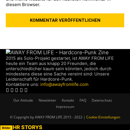
diesem Browser.
2015 als Solo-Projekt gestartet, ist AWAY FROM LIFE
heute ein Team aus knapp 20 Freunden, die
unterschiedlicher kaum sein könnten, jedoch durch
mindestens diese eine Sache vereint sind: Unsere
Leidenschaft für Hardcore-Punk.
Kontaktiere uns:
info@awayfromlife.com
Our Attitude
Newsletter
Kontakt
FAQ
Datenschutz
Impressum
© Copyright by AWAY FROM LIFE 2015 - 2022 |
Cookie-Einstellungen
MEHR STORYS
Bilder