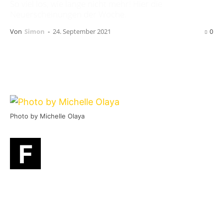
So viel los, wie lange nicht mehr! Hier die
Neuerscheinungen der Woche.
Von
Simon
-
24. September 2021
0
Photo by Michelle Olaya
reitag –
der schönste Tag der Woche?
F
Gut möglich! Zum einen dürfte das für
die meisten von euch bedeuten, dass
das Wochenende beginnt, zum anderen
erscheinen am Freitag neue Releases! Wir
stellen euch hier im Beitrag die