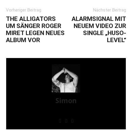
Vorheriger Beitrag
Nächster Beitrag
THE ALLIGATORS
ALARMSIGNAL MIT
UM SÄNGER ROGER
NEUEM VIDEO ZUR
MIRET LEGEN NEUES
SINGLE „HUSO-
ALBUM VOR
LEVEL“
Simon
» Thin Ice » Das Gelbe vom Oi! » Stäbruch Fest »
Gimme Some Action Shows