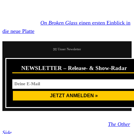
Studioalbum seit fünf Jahren.
Pünktlich zur Ankündigung von
Malicious Intent
gab
Malevolence mit
On Broken Glass
einen ersten Einblick in
die neue Platte
.
✉️ Unser Newsletter
NEWSLETTER – Release- & Show-Radar
Malevolence legte im Frühling 2019 mit der EP
The Other
Side
ihren bislang letzten Output vor, das über ihren