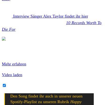
eigenen Label
MLVLTD
erschienen ist.
Unser
Interview Sänger Alex Taylor findet ihr hier
. Wir
konnten Alex auch für unsere Rubrik
10 Records Worth To
Die For
gewinnen.
Mit dem Laden des Videos akzeptierst du die
Datenschutzerklärung von YouTube.
Mehr erfahren
Video laden
YouTube-Inhalte immer entsperren
Den Song findet ihr auch in unserer neuen
Spotify-Playlist zu unseren Rubrik
Happy