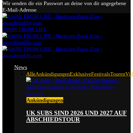
Wir senden dir ein Passwort an deine von dir angegebene
E-Mail-Adresse
AWAY FROM LIFE
News
Alle
Ankündigungen
Exklusive
Festivals
Touren
Vid
Ankündigungen
UK SUBS SIND 2026 UND 2027 AUF
ABSCHIEDSTOUR