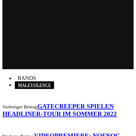
BANDS
MALEVOLENCE
GATECREEPER SPIELEN
Vorheriger Beitrag
HEADLINER-TOUR IM SOMMER 2022
VIDEOPREMIERE: NOFNOG