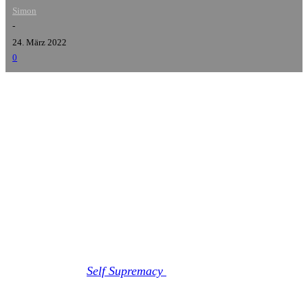
Simon
-
24. März 2022
0
Malevolence
haben mit
Life Sentence
eine weitere
Kostprobe aus ihrem bevorstehenden Album
Malicious
Intent
vorgelegt, die ihr hier im Beitrag anhören könnt.
Der dritte Longplayer der britischen Hardcore-Metal-
Combo wird dann am 20. Mai 2022 über ihrem neuen
Label
Nuclear Blast Records
veröffentlicht. Der
Nachfolger von
Self Supremacy
(2017), das noch über
BDHW Records erschienen ist, ist gleichzeitig das erste