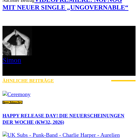
Nächster Beitrag
MIT NEUER SINGLE „UNGOVERNABLE“
Simon
» Thin Ice » Das Gelbe vom Oi! » Stäbruch Fest » Gimme Some
Action Shows
ÄHNLICHE BEITRÄGE
MEHR VOM AUTOR
Happy Release Day!
HAPPY RELEASE DAY! DIE NEUERSCHEINUNGEN
DER WOCHE (KW32, 2026)