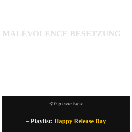
Salvation (feat. Matthew K. Heafy)
Armageddon
MALEVOLENCE BESETZUNG
Alex Taylor | Vocals
Konan Hall | Gitarre / Vocals
Josh Baines | Gitarre
Wilkie Robinson | Bass
Charlie Thorpe | Drums
🎧 Folgt unserer Playlist
– Playlist:
Happy Release Day