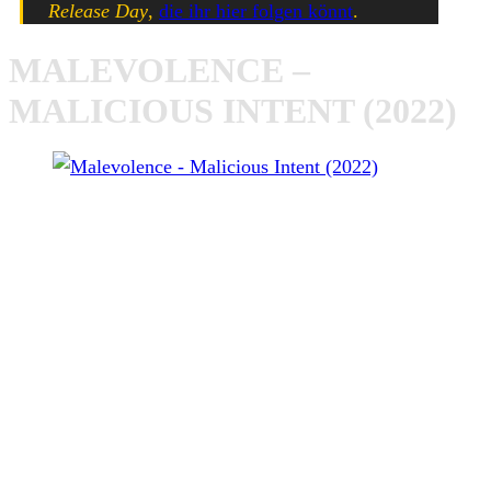
Release Day
,
die ihr hier folgen könnt
.
MALEVOLENCE –
MALICIOUS INTENT (2022)
Malevolence – Malicious Intent (2022)
Malicious Intent
Life Sentence
On Broken Glass
Still Waters Run Deep
Higher Place
Karma
Above All Else (feat. Matt Honeycutt)
Do Or Die