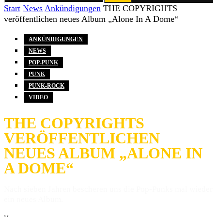
Start
News
Ankündigungen
THE COPYRIGHTS
veröffentlichen neues Album „Alone In A Dome“
ANKÜNDIGUNGEN
NEWS
POP-PUNK
PUNK
PUNK-ROCK
VIDEO
THE COPYRIGHTS
VERÖFFENTLICHEN
NEUES ALBUM „ALONE IN
A DOME“
Nach sieben Jahren bescheren uns die Pop-Punks mal wieder
ein neues Album.