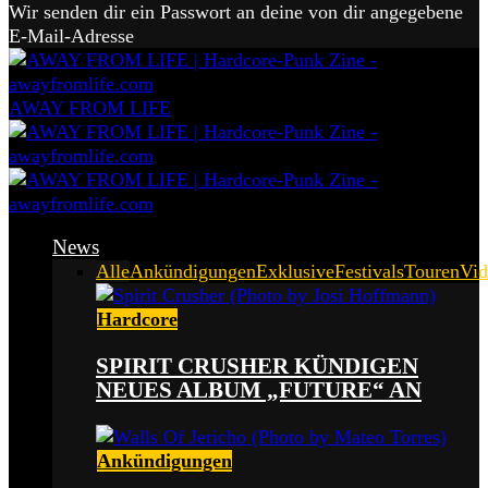
Wir senden dir ein Passwort an deine von dir angegebene
E-Mail-Adresse
AWAY FROM LIFE
News
Alle
Ankündigungen
Exklusive
Festivals
Touren
Vid
Hardcore
SPIRIT CRUSHER KÜNDIGEN
NEUES ALBUM „FUTURE“ AN
Ankündigungen