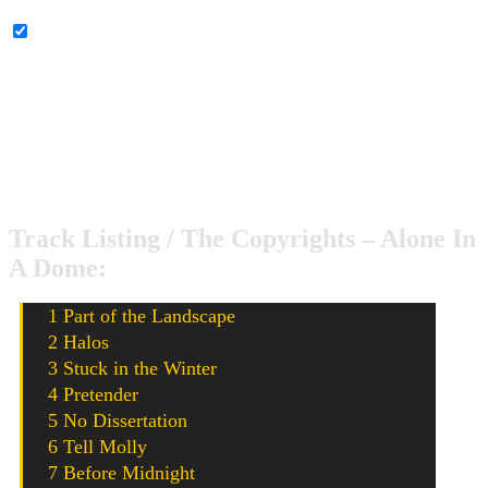
YouTube-Inhalte immer entsperren
The Copyrights haben bisher sechs Studioalben
veröffentlicht, wobei das 2014er Album
Report
, ihren
bisher letzten Output darstellt. Die Jungs aus Illinois
wechselt von Red Scare Industries zu Fat Wreck.
Track Listing / The Copyrights – Alone In
A Dome:
1 Part of the Landscape
2 Halos
3 Stuck in the Winter
4 Pretender
5 No Dissertation
6 Tell Molly
7 Before Midnight