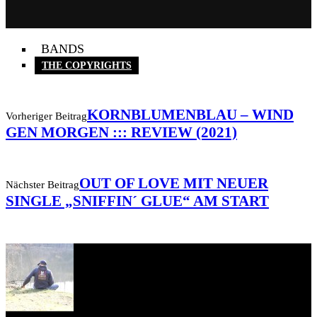
BANDS
THE COPYRIGHTS
KORNBLUMENBLAU – WIND
Vorheriger Beitrag
GEN MORGEN ::: REVIEW (2021)
OUT OF LOVE MIT NEUER
Nächster Beitrag
SINGLE „SNIFFIN´ GLUE“ AM START