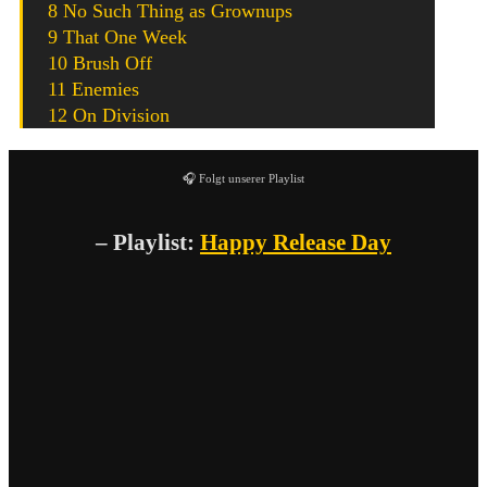
8 No Such Thing as Grownups
9 That One Week
10 Brush Off
11 Enemies
12 On Division
🎧 Folgt unserer Playlist
– Playlist:
Happy Release Day