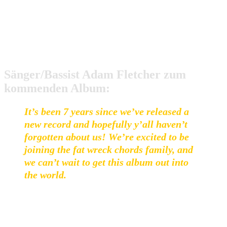
am 22. Oktober 2021 auf den Markt kommen.
The Copyrights-Alone_in_a_Dome
Sänger/Bassist Adam Fletcher zum
kommenden Album:
It’s been 7 years since we’ve released a
new record and hopefully y’all haven’t
forgotten about us! We’re excited to be
joining the fat wreck chords family, and
we can’t wait to get this album out into
the world.
Passend zur Ankündigung gibt es auch bereits den ersten
Song
Halos
zu hören.