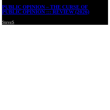
PUBLIC OPINION – THE CURSE OF
PUBLIC OPINION ::: REVIEW (2026)
SteveS
-
5. August 2026