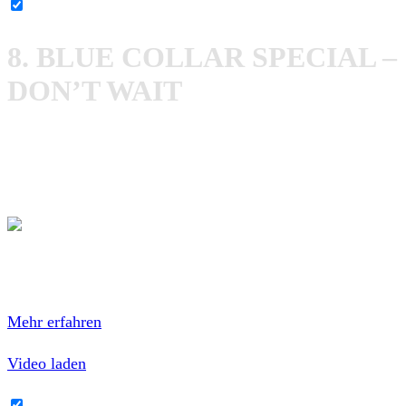
YouTube-Inhalte immer entsperren
8. BLUE COLLAR SPECIAL –
DON’T WAIT
Ich würde euch ja gerne mehr über
Blue Collar Special
verraten, sie scheinen jedoch auch im World Wide Web
keinerlei Spuren hinterlassen zu haben – Schade!
Mit dem Laden des Videos akzeptierst du die
Datenschutzerklärung von YouTube.
Mehr erfahren
Video laden
YouTube-Inhalte immer entsperren