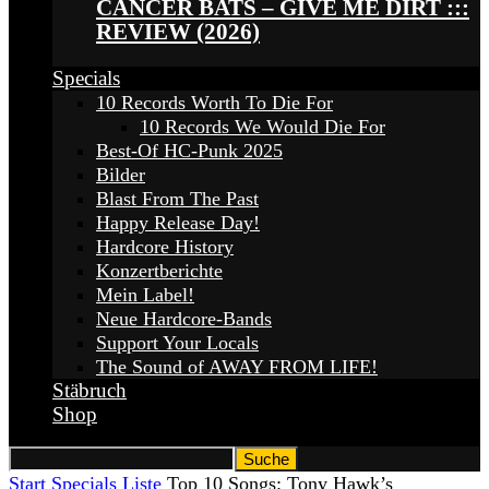
CANCER BATS – GIVE ME DIRT :::
REVIEW (2026)
Specials
10 Records Worth To Die For
10 Records We Would Die For
Best-Of HC-Punk 2025
Bilder
Blast From The Past
Happy Release Day!
Hardcore History
Konzertberichte
Mein Label!
Neue Hardcore-Bands
Support Your Locals
The Sound of AWAY FROM LIFE!
Stäbruch
Shop
Start
Specials
Liste
Top 10 Songs: Tony Hawk’s