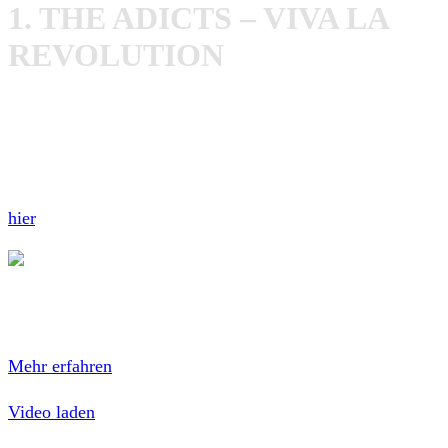
1. THE ADICTS – VIVA LA
REVOLUTION
Na jetzt mal ehrlich, wer denkt bei Viva La Revolution
bitte nicht an Tony Hawk’s Underground? Übrigens: die
neue Scheibe von
The Adicts
–
And It Was So
– wird am
17. November erscheinen. Unsere Review hierzu findet ihr
hier
.
Mit dem Laden des Videos akzeptierst du die
Datenschutzerklärung von YouTube.
Mehr erfahren
Video laden