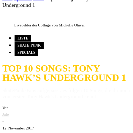
Underground 1
Livebilder der Collage von Michelle Olaya.
LISTE
SKATE-PUNK
SPECIALS
TOP 10 SONGS: TONY
HAWK’S UNDERGROUND 1
SkatePunk-Fans aufgepasst: es folgen 10 Songs, die ihr noch
vom ersten Tony Hawk's Underground kennt!
Von
Jule
-
12. November 2017