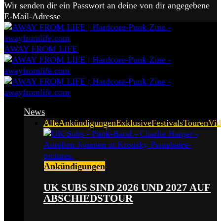
Wir senden dir ein Passwort an deine von dir angegebene
E-Mail-Adresse
AWAY FROM LIFE
News
Alle
Ankündigungen
Exklusive
Festivals
Touren
Vid
Ankündigungen
UK SUBS SIND 2026 UND 2027 AUF
ABSCHIEDSTOUR