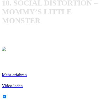
10. SOCIAL DISTORTION –
MOMMY’S LITTLE
MONSTER
Als ob ich zu diesem Song noch irgendwas sagen
müsste…. ich bin raus – die Playstation ruft!
Mit dem Laden des Videos akzeptierst du die
Datenschutzerklärung von YouTube.
Mehr erfahren
Video laden
YouTube-Inhalte immer entsperren