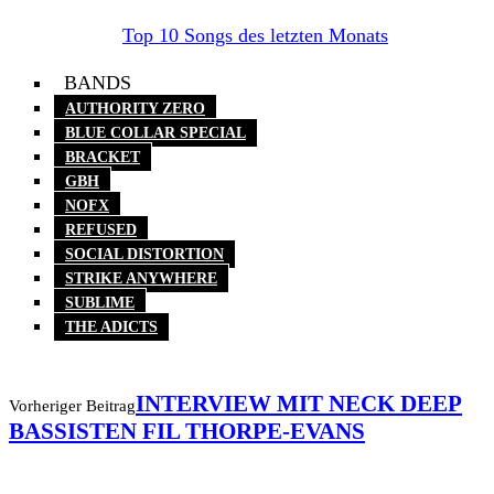
Wer statt Videospielen lieber Gitarre spielt, sollte sich
allerdings die
Top 10 Songs des letzten Monats
reinziehen!
BANDS
AUTHORITY ZERO
BLUE COLLAR SPECIAL
BRACKET
GBH
NOFX
REFUSED
SOCIAL DISTORTION
STRIKE ANYWHERE
SUBLIME
THE ADICTS
INTERVIEW MIT NECK DEEP
Vorheriger Beitrag
BASSISTEN FIL THORPE-EVANS