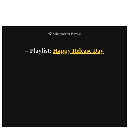
oder-als-Vorband-von-Green-Day-spielen-Kacke. Schauen
und hoffen wir mal. Das war es soweit von mir. Tschau
und lasst es euch gut gehen!
🎧 Folgt unserer Playlist
– Playlist:
Happy Release Day