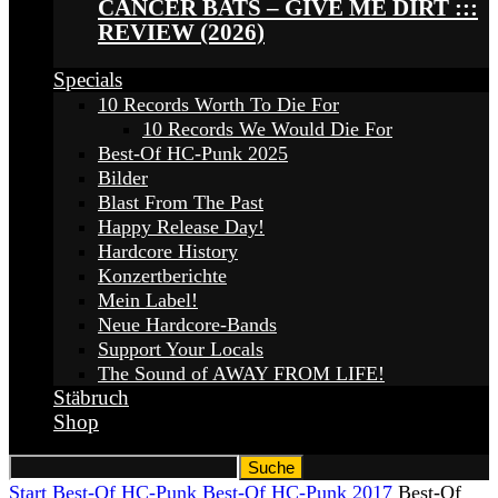
CANCER BATS – GIVE ME DIRT :::
REVIEW (2026)
Specials
10 Records Worth To Die For
10 Records We Would Die For
Best-Of HC-Punk 2025
Bilder
Blast From The Past
Happy Release Day!
Hardcore History
Konzertberichte
Mein Label!
Neue Hardcore-Bands
Support Your Locals
The Sound of AWAY FROM LIFE!
Stäbruch
Shop
Start
Best-Of HC-Punk
Best-Of HC-Punk 2017
Best-Of