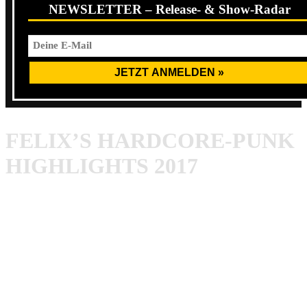
NEWSLETTER – Release- & Show-Radar
FELIX’S HARDCORE-PUNK
HIGHLIGHTS 2017
Ganz kurz noch etwas zu meiner Person, damit ihr euch
ungefähr vorstellen könnt, mit wem ihr es so zu tun habt
bei AWAY FROM LIFE und dann komme ich zu meinen
Highlights des fast vergangenen Jahres.
Ich bin Felix, 23 Jahre alt und komme aus Pegida City at