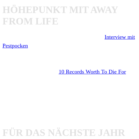
HÖHEPUNKT MIT AWAY
FROM LIFE
Mit AWAY FROM LIFE war dieses Jahr das
Interview mit
Pestpocken
-Sänger Danny über die Band, das Jubiläum
und Alterserscheinungen auf jeden Fall sehr interessant,
wie auch die Kommunikation mit David Krum Bum, den
ich für unsere Kategorie
10 Records Worth To Die For
gewinnen konnte. Er stellte mir seine 10 Lieblingsplatten
vor und wir schrieben ein bisschen hin und her. Ein sehr
entspannter Typ muss ich sagen. Ich hatte das Gefühl, als
würden wir uns schon eine ganze Weile kennen und hin
und wieder mal nachfragen, wie es denn so geht, haha.
FÜR DAS NÄCHSTE JAHR