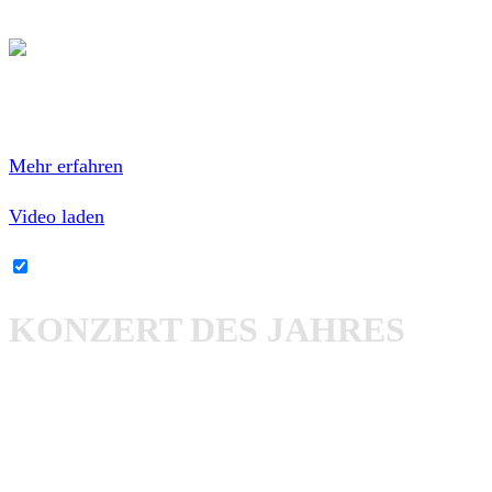
davon!
Mit dem Laden des Videos akzeptierst du die
Datenschutzerklärung von YouTube.
Mehr erfahren
Video laden
YouTube-Inhalte immer entsperren
KONZERT DES JAHRES
Als nächstes möchte ich euch meine Konzerthighlights
vorstellen.
Das erste war am 28.01. im Brückenkopf in Torgau. Wir