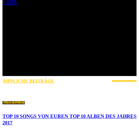
Felix
Ahoi! Ich bin Felix, komme aus Dresden und bin seit Mai 2017 bei
AWAYFROM LIFE aktiv. Hier schreibe ich hauptsächlich Reviews
und Konzertberichte, wirke bei „10 Records Worth To Die For“ mit
und schreibe ab und an einen News-Artikel. Musikalisch fühle ich
mich im Punk-Rock zu Hause und steh‘ da besonders auf alles was
in die Rubrik „Raw’n’Dirty“ passt! Je nach Gemütslage schwankt
die bpm-Anzahl. Ich bin ansonsten Student in Dresden und spiele in
der Band Deep Shining High Gitarre. Ich bin gerne draußen
unterwegs, gehe auf Konzerte und verbringe liebend gerne eine gute
Zeit mit Leuten, die ich gerne habe. Wandern (also auf richtigen
Bergen) fetzt, bouldern auch und in der Natur mal die Ruhe
genießen finde ich auch schön. In diesem Sinne, UP THE PUNX!
ÄHNLICHE BEITRÄGE
MEHR VOM AUTOR
Best-Of HC-Punk 2017
TOP 10 SONGS VON EUREN TOP 10 ALBEN DES JAHRES
2017