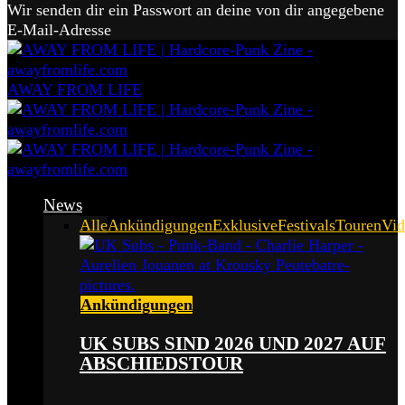
Wir senden dir ein Passwort an deine von dir angegebene
E-Mail-Adresse
AWAY FROM LIFE
News
Alle
Ankündigungen
Exklusive
Festivals
Touren
Vid
Ankündigungen
UK SUBS SIND 2026 UND 2027 AUF
ABSCHIEDSTOUR