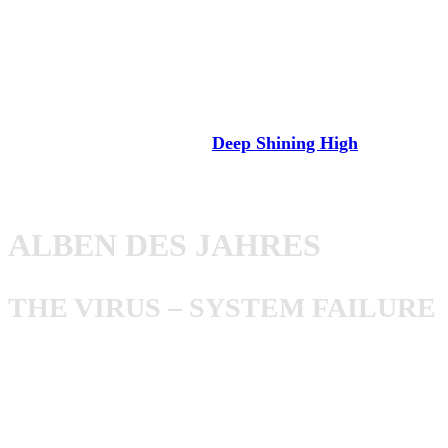
it`s best, Dresden. Bei AWAY FROM LIFE schreibe ich
seit Mai 2017 diverse News und Reviews, bin in der
Kategorie „10 Records Worth To Die For“ mit tätig und
führe ab und an auch Interviews. Nebenbei studiere ich im
Fach Sozialpädagogik so vor mich hin und spiele bei der
Dresdner Punkrock-Combo
Deep Shining High
.
Doch jetzt zum Eigentlichen: Meine Highlights 2017.
ALBEN DES JAHRES
THE VIRUS – SYSTEM FAILURE
Das Erste erschien zum Valentinstag und das zurecht – ich
habe mich verliebt! Die Rede ist vom aktuellen Kracher
System Failure
der Punx aus Philly
The Virus
! Erst die