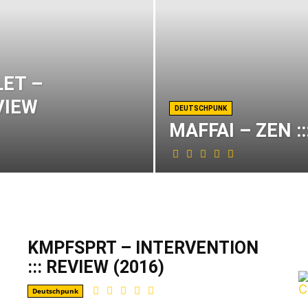
LET –
VIEW
DEUTSCHPUNK
MAFFAI – ZEN ::
KMPFSPRT – INTERVENTION
G
::: REVIEW (2016)
Deutschpunk