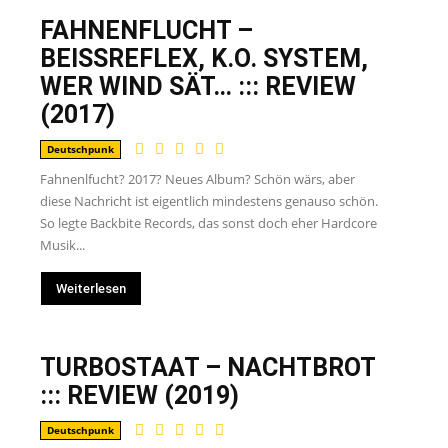
FAHNENFLUCHT –
BEISSREFLEX, K.O. SYSTEM,
WER WIND SÄT… ::: REVIEW
(2017)
Deutschpunk
Fahnenlfucht? 2017? Neues Album? Schön wärs, aber
diese Nachricht ist eigentlich mindestens genauso schön.
So legte Backbite Records, das sonst doch eher Hardcore
Musik...
Weiterlesen
TURBOSTAAT – NACHTBROT
::: REVIEW (2019)
Deutschpunk