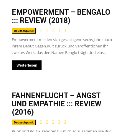
EMPOWERMENT – BENGALO
::: REVIEW (2018)
Deutschpunk
Empowerment melden sich geschlagene sechs Jahre nach
ihrem Debüt Gegen.Kult zurück und veröffentlichen ihr
zweites Werk, das den Namen Benglo trägt. Und eins...
Weiterlesen
FAHNENFLUCHT – ANGST
UND EMPATHIE ::: REVIEW
(2016)
Deutschpunk
Punk und Politik gehören für mich so zusammen wie Bud