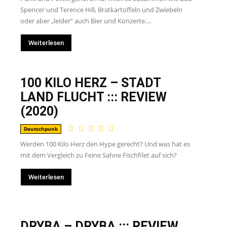
Spencer und Terence Hill, Bratkartoffeln und Zwiebeln
oder aber „leider“ auch Bier und Konzerte....
Weiterlesen
100 KILO HERZ – STADT
LAND FLUCHT ::: REVIEW
(2020)
Deutschpunk
Werden 100 Kilo Herz den Hype gerecht? Und was hat es
mit dem Vergleich zu Feine Sahne Fischfilet auf sich?
Weiterlesen
DRYBA – DRYBA ::: REVIEW