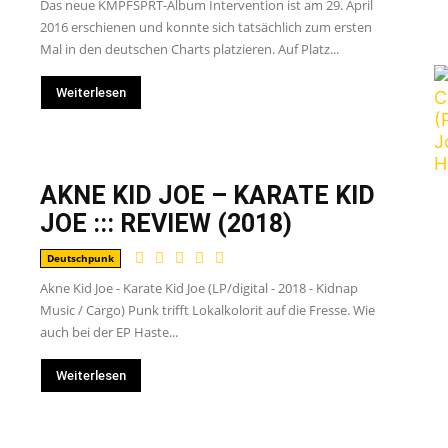
Das neue KMPFSPRT-Album Intervention ist am 29. April
2016 erschienen und konnte sich tatsächlich zum ersten
Mal in den deutschen Charts platzieren. Auf Platz...
Weiterlesen
AKNE KID JOE – KARATE KID
JOE ::: REVIEW (2018)
Deutschpunk
Akne Kid Joe - Karate Kid Joe (LP/digital - 2018 - Kidnap
Music / Cargo) Punk trifft Lokalkolorit auf die Fresse. Wie
auch bei der EP Haste...
Weiterlesen