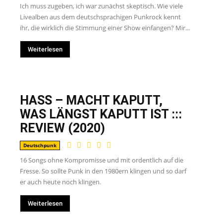
Ich muss zugeben, ich war zunächst skeptisch. Wie viele
Livealben aus dem deutschsprachigen Punkrock kennt
ihr, die wirklich die Stimmung einer Show einfangen? Mir...
Weiterlesen
HASS – MACHT KAPUTT,
WAS LÄNGST KAPUTT IST :::
REVIEW (2020)
Deutschpunk
16 Songs ohne Kompromisse und mit ordentlich auf die
Fresse. So sollte Punk in den 1980ern klingen und so darf
er auch heute noch klingen.
Weiterlesen