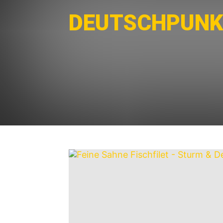
DEUTSCHPUNK
Akustik-Punk
Anarcho-Punk
Crust
D-Beat
Horror-Punk
Indiepunk
Oi!
Pop-Punk
Post
Skate-Punk
Streetpunk
Surf-Punk
UK82