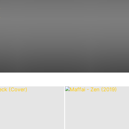
FROM
Deutschpunk
Electropunk
Folk-Punk
Fun-Punk
Hardcore-Punk
-Punk
Punk-Rock
Punk'n'Roll
Reggae-Punk
Ska-Punk
LIFE