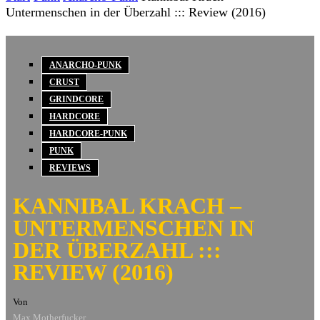
Untermenschen in der Überzahl ::: Review (2016)
ANARCHO-PUNK
CRUST
GRINDCORE
HARDCORE
HARDCORE-PUNK
PUNK
REVIEWS
KANNIBAL KRACH –
UNTERMENSCHEN IN
DER ÜBERZAHL :::
REVIEW (2016)
Von
Max Motherfucker