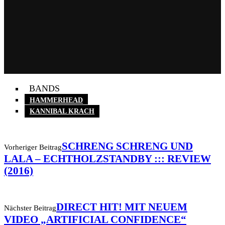
BANDS
HAMMERHEAD
KANNIBAL KRACH
SCHRENG SCHRENG UND
Vorheriger Beitrag
LALA – ECHTHOLZSTANDBY ::: REVIEW
(2016)
DIRECT HIT! MIT NEUEM
Nächster Beitrag
VIDEO „ARTIFICIAL CONFIDENCE“