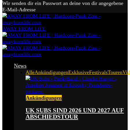
Wir senden dir ein Passwort an deine von dir angegebene
E-Mail-Adresse
AWAY FROM LIFE
News
Alle
Ankündigungen
Exklusive
Festivals
Touren
Vid
Ankündigungen
UK SUBS SIND 2026 UND 2027 AUF
ABSCHIEDSTOUR