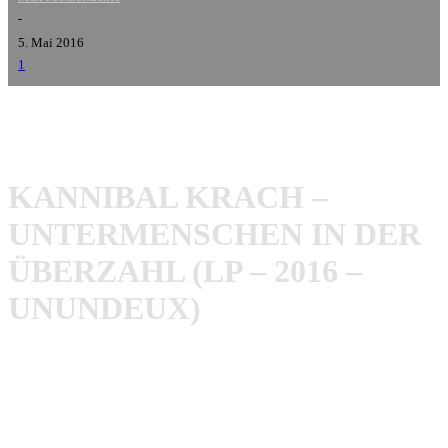
-
5. Mai 2016
1
KANNIBAL KRACH –
UNTERMENSCHEN IN DER
ÜBERZAHL (LP – 2016 –
UNUNDEUX)
Die Wermelskircher veröffentlichen mit „Untermenschen
in der Überzahl“ endlich mal ihr drittes Album.
Crowdfounding sei Dank auf Vinyl!! Schon alleine das
Artwork ist ein Blickfang: die Flagge der Türkei leicht