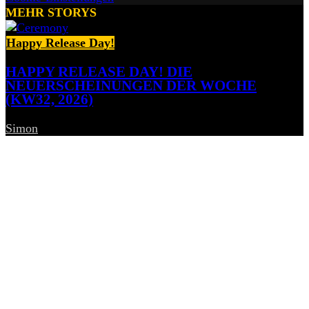
MEHR STORYS
Happy Release Day!
HAPPY RELEASE DAY! DIE
NEUERSCHEINUNGEN DER WOCHE
(KW32, 2026)
Simon
-
7. August 2026