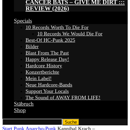
CANCER BATS – GIVE ME DIRT :::
REVIEW (2026)
Specials
10 Records Worth To Die For
10 Records We Would Die For
Best-Of HC-Punk 2025
Bilder
Blast From The Past
Happy Release Day!
Hardcore History
Konzertberichte
Mein Label!
Neue Hardcore-Bands
Support Your Locals
The Sound of AWAY FROM LIFE!
Stäbruch
Shop
Start
Punk
Anarcho-Punk
Kannibal Krach –