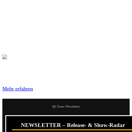
sei denn ich nehme das ganze Album. Jeder Song ein Hit!
Was Hammerhead mal sein wollten sind Kannibal Krach
jetzt doppelt. Aber das kann auch daran liegen dass Sänger
Frustus einst Mercher der Hammerheads war und die Art
im heimlichen erörtert und perfektioniert hat! GANZ
grosses Kino, vielleicht das beste Album 2016!
Mit dem Laden des Videos akzeptierst du die
Datenschutzerklärung von YouTube.
Mehr erfahren
✉️ Unser Newsletter
NEWSLETTER – Release- & Show-Radar