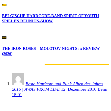
News
BELGISCHE HARDCORE-BAND SPIRIT OF YOUTH
SPIELEN REUNION-SHOW
Punk
THE IRON ROSES – MOLOTOV NIGHTS ::: REVIEW
(2026)
1 KOMMENTAR
Beste Hardcore und Punk Alben des Jahres
2016 | AWAY FROM LIFE
12. Dezember 2016 Beim
15:01
[…] Für mich die beste Hardcore-Punk Platte seit
„Feel The Darkness“ von Poison Idea! Hier das