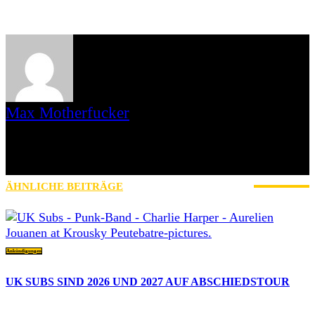
Max Motherfucker
Ich bin Max Motherfucker. Ich „singe“ bei der Band Christmas aus
dem saarländischen St. Wendel. Seit 2016 schreibe ich für AWAY
FROM LIFE. Bevor Iamhavoc leider offline gegangen ist, war ich
dort gemeinsam mit Gripweed tätig.
ÄHNLICHE BEITRÄGE
MEHR VOM AUTOR
Ankündigungen
UK SUBS SIND 2026 UND 2027 AUF ABSCHIEDSTOUR